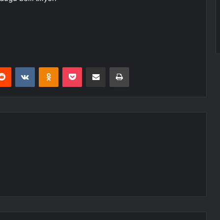
erest
Reddit
VKontakte
Odnoklassniki
Pocket
E-Posta ile paylaş
Yazdır