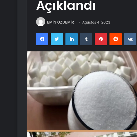
Açıklandı
EMİN ÖZDEMİR
Ağustos 4, 2023
Facebook
Twitter
LinkedIn
Tumblr
Pinterest
Reddit