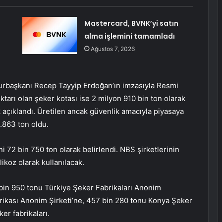
Mastercard, BVNK’yi satın
alma işlemini tamamladı
Ağustos 7, 2026
urbaşkanı Recep Tayyip Erdoğan’ın imzasıyla Resmi
tarı olan şeker kotası ise 2 milyon 910 bin ton olarak
k açıklandı. Üretilen ancak güvenlik amacıyla piyasaya
.863 ton oldu.
i 72 bin 750 ton olarak belirlendi. NBS şirketlerinin
likoz olarak kullanılacak.
 bin 950 tonu Türkiye Şeker Fabrikaları Anonim
brikası Anonim Şirketi’ne, 457 bin 280 tonu Konya Şeker
er fabrikaları.