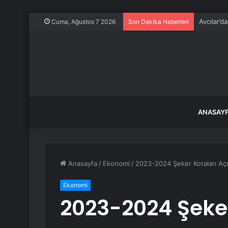
Avcılar’d
Cuma, Ağustos 7 2026
Son Dakika Haberleri
ANASAY
Anasayfa
/
Ekonomi
/
2023-2024 Şeker Kotaları Açı
Ekonomi
2023-2024 Şeker