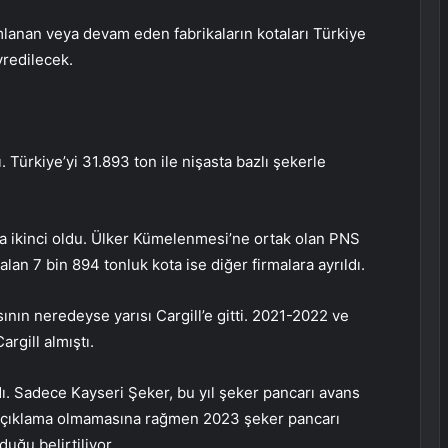
mlanan veya devam eden fabrikaların kotaları Türkiye
vredilecek.
. Türkiye’yi 31.893 ton ile nişasta bazlı şekerle
 ikinci oldu. Ülker Kümelenmesi’ne ortak olan PNS
alan 7 bin 894 tonluk kota ise diğer firmalara ayrıldı.
ının neredeyse yarısı Cargill’e gitti. 2021-2022 ve
gill almıştı.
ı. Sadece Kayseri Şeker, bu yıl şeker pancarı avans
ir açıklama olmamasına rağmen 2023 şeker pancarı
uğu belirtiliyor.