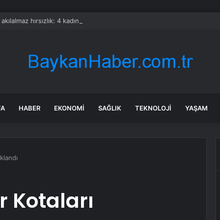
a akılalmaz hırsızlık: 4 kadın 100 kiloluk buzdolabını böyle çaldı
FA
HABER
EKONOMI
SAĞLIK
TEKNOLOJI
YAŞAM
klandı
 Kotaları