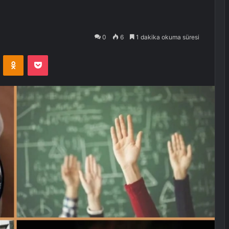
0
6
1 dakika okuma süresi
VKontakte
Odnoklassniki
Pocket