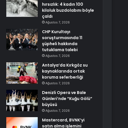
hırsızlık: 4 kadın 100
kiloluk buzdolabını böyle
çaldı
Ağustos 7, 2026
CHP Kurultayı
soruşturmasında 11
şüpheli hakkında
tutuklama talebi
Ağustos 7, 2026
Antalya’da Kırkgöz su
kaynaklarında ortak
koruma seferberliği
Ağustos 7, 2026
Denizli Opera ve Bale
Günleri’nde “Kuğu Gölü”
büyüsü
Ağustos 7, 2026
Mastercard, BVNK’yi
satın alma işlemini