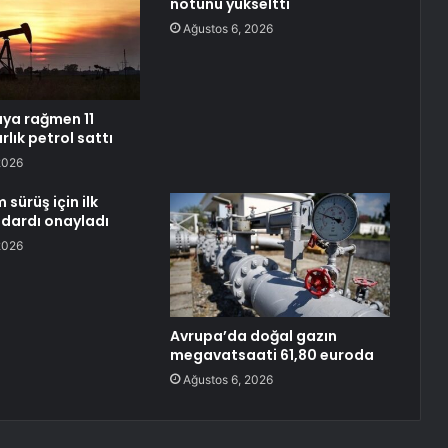
notunu yükseltti
Ağustos 6, 2026
aya rağmen 11
rlık petrol sattı
2026
sürüş için ilk
ndardı onayladı
2026
Avrupa’da doğal gazın
megavatsaati 61,80 euroda
Ağustos 6, 2026