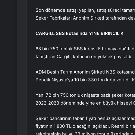
Son dönemde satışı yapılan, satış süreci tama
Şeker Fabrikaları Anonim Şirketi tarafından de
CARGILL SBS kotasında YİNE BİRİNCİLİK
68 bin 750 tonluk SBS kotası 5 firmaya dağıtıldı
tanıştıran Cargill, kotadan en yüksek payı aldı.
ADM Besin Tarım Anonim Şirketi NBS kotasında
Pendik Nişasta’ya 10 bin 330 ton kota verildi. K
Yani 72 bin 750 tonluk nişasta bazlı şeker kotas
2022-2023 döneminde yine en büyük hisseyi Car
Şeker pancarının taban fiyatı henüz açıklanmad
fiyatının 1.800 TL olacağını açıkladı. Resmi b
rekoltesinin bu yıl 23 milyon tonun üzerinde old