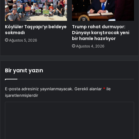
Köylüler Taşyapı’yı beldeye
Trump rahat durmuyor:
sokmadı
Dünyayı karıştıracak yeni
bir hamle hazırlıyor
Ağustos 5, 2026
Ağustos 4, 2026
Bir yanıt yazın
E-posta adresiniz yayınlanmayacak.
Gerekli alanlar
*
ile
işaretlenmişlerdir
Y
o
r
u