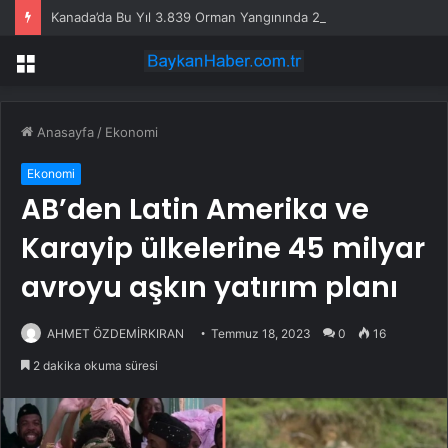
Kanada’da Bu Yıl 3.839 Orman Yangınında 2,9 Milyon Hektarlık Alan Zarar Gördü
Menü
Anasayfa
/
Ekonomi
Ekonomi
AB’den Latin Amerika ve
Karayip ülkelerine 45 milyar
avroyu aşkın yatırım planı
AHMET ÖZDEMİRKIRAN
Temmuz 18, 2023
0
16
2 dakika okuma süresi