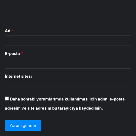
m
*
Ad
*
E-posta
*
İnternet sitesi
Daha sonraki yorumlarımda kullanılması için adım, e-posta
adresim ve site adresim bu tarayıcıya kaydedilsin.