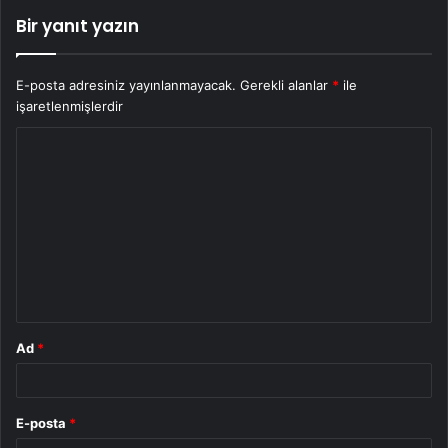
Bir yanıt yazın
E-posta adresiniz yayınlanmayacak.
Gerekli alanlar
*
ile
işaretlenmişlerdir
Y
o
r
u
m
*
Ad
*
E-posta
*