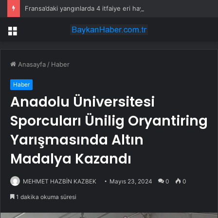
Fransa’daki yangınlarda 4 itfaiye eri hayatını kaybetti
Menü
Anasayfa
/
Haber
Haber
Anadolu Üniversitesi
Sporcuları Ünilig Oryantiring
Yarışmasında Altın
Madalya Kazandı
MEHMET HAZBİN KAZBEK
Mayıs 23, 2024
0
0
1 dakika okuma süresi