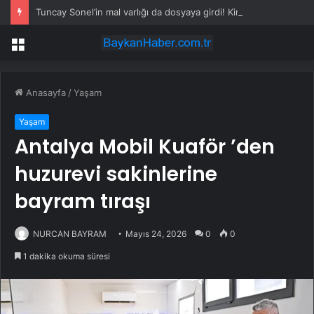
Tuncay Sonel’in mal varlığı da dosyaya girdi! Kira geliri dudak uçuklattı
Menü
Anasayfa
/
Yaşam
Yaşam
Antalya Mobil Kuaför ’den
huzurevi sakinlerine
bayram tıraşı
NURCAN BAYRAM
Mayıs 24, 2026
0
0
1 dakika okuma süresi