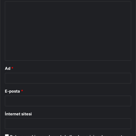
Y
o
r
u
m
*
Ad
*
E-posta
*
İnternet sitesi