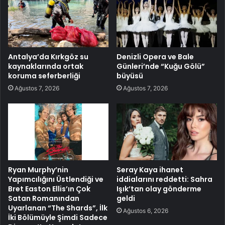
Antalya’da Kırkgöz su
Denizli Opera ve Bale
kaynaklarında ortak
Günleri’nde “Kuğu Gölü”
koruma seferberliği
büyüsü
Ağustos 7, 2026
Ağustos 7, 2026
Ryan Murphy’nin
Seray Kaya ihanet
Yapımcılığını Üstlendiği ve
iddialarını reddetti: Sahra
Bret Easton Ellis’ın Çok
Işık’tan olay gönderme
Satan Romanından
geldi
Uyarlanan “The Shards”, İlk
Ağustos 6, 2026
İki Bölümüyle Şimdi Sadece