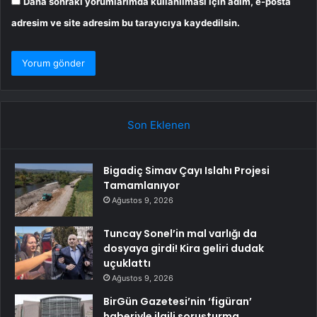
Daha sonraki yorumlarımda kullanılması için adım, e-posta
adresim ve site adresim bu tarayıcıya kaydedilsin.
Son Eklenen
Bigadiç Simav Çayı Islahı Projesi
Tamamlanıyor
Ağustos 9, 2026
Tuncay Sonel’in mal varlığı da
dosyaya girdi! Kira geliri dudak
uçuklattı
Ağustos 9, 2026
BirGün Gazetesi’nin ‘figüran’
haberiyle ilgili soruşturma