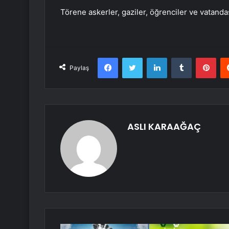
Törene askerler, gaziler, öğrenciler ve vatandaşl
Facebook
Twitter
LinkedIn
Tumblr
Pint
Paylaş
ASLI KARAAĞAÇ