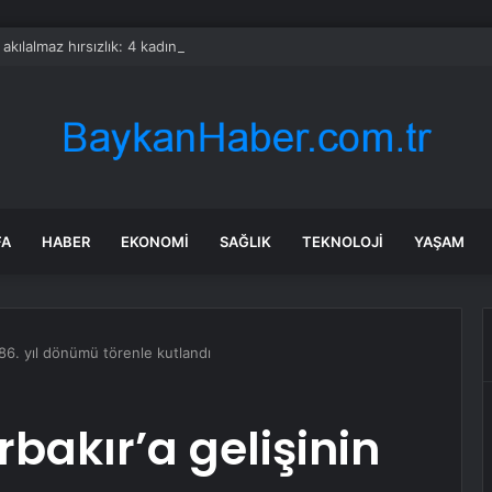
a akılalmaz hırsızlık: 4 kadın 100 kiloluk buzdolabını böyle çaldı
FA
HABER
EKONOMI
SAĞLIK
TEKNOLOJI
YAŞAM
n 86. yıl dönümü törenle kutlandı
bakır’a gelişinin