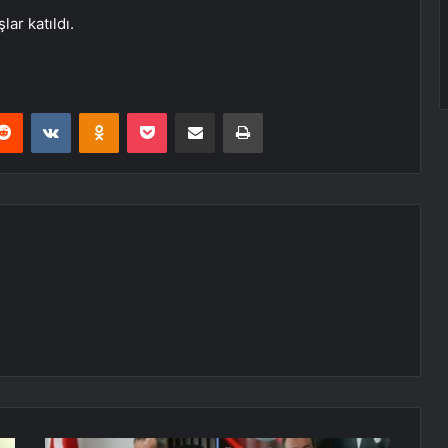
ar katıldı.
erest
Reddit
VKontakte
Odnoklassniki
Pocket
E-Posta ile paylaş
Yazdır