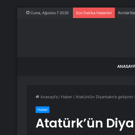
Avcılar’d
Cuma, Ağustos 7 2026
Son Dakika Haberleri
ANASAY
Anasayfa
/
Haber
/
Atatürk’ün Diyarbakır’a gelişini
Haber
Atatürk’ün Diyar