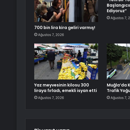
Başlangıcı
Ediyoruz”
Ağustos 7, 
700 bin lira kira geliri varmış!
Ağustos 7, 2026
Yaz meyvesinin kilosu 300
Muğla’da 
liraya fırladı, emekli isyan etti
Trafik Yoğ
Ağustos 7, 2026
Ağustos 7, 