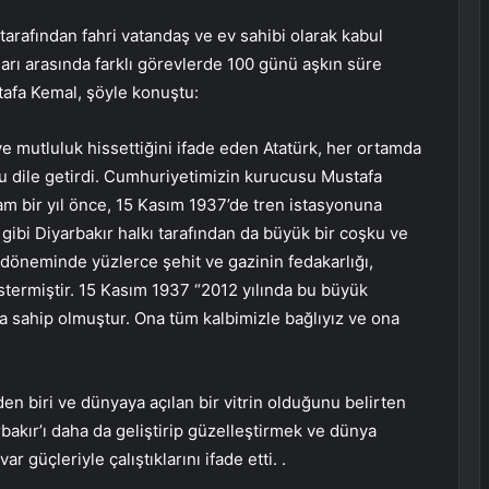
tarafından fahri vatandaş ve ev sahibi olarak kabul
arı arasında farklı görevlerde 100 günü aşkın süre
tafa Kemal, şöyle konuştu:
ve mutluluk hissettiğini ifade eden Atatürk, her ortamda
u dile getirdi. Cumhuriyetimizin kurucusu Mustafa
am bir yıl önce, 15 Kasım 1937’de tren istasyonuna
gibi Diyarbakır halkı tarafından da büyük bir coşku ve
e döneminde yüzlerce şehit ve gazinin fedakarlığı,
ermiştir. 15 Kasım 1937 “2012 yılında bu büyük
a sahip olmuştur. Ona tüm kalbimizle bağlıyız ve ona
den biri ve dünyaya açılan bir vitrin olduğunu belirten
rbakır’ı daha da geliştirip güzelleştirmek ve dünya
r güçleriyle çalıştıklarını ifade etti. .