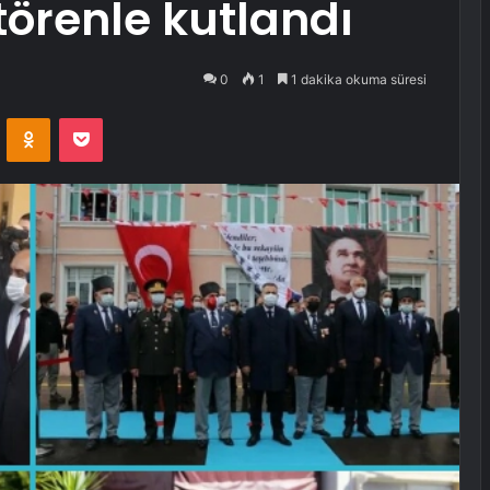
törenle kutlandı
0
1
1 dakika okuma süresi
VKontakte
Odnoklassniki
Pocket