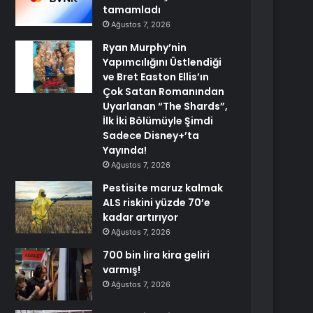
tamamladı
Ağustos 7, 2026
Ryan Murphy’nin
Yapımcılığını Üstlendiği
ve Bret Easton Ellis’ın
Çok Satan Romanından
Uyarlanan “The Shards”,
İlk İki Bölümüyle Şimdi
Sadece Disney+’ta
Yayında!
Ağustos 7, 2026
Pestisite maruz kalmak
ALS riskini yüzde 70’e
kadar artırıyor
Ağustos 7, 2026
700 bin lira kira geliri
varmış!
Ağustos 7, 2026