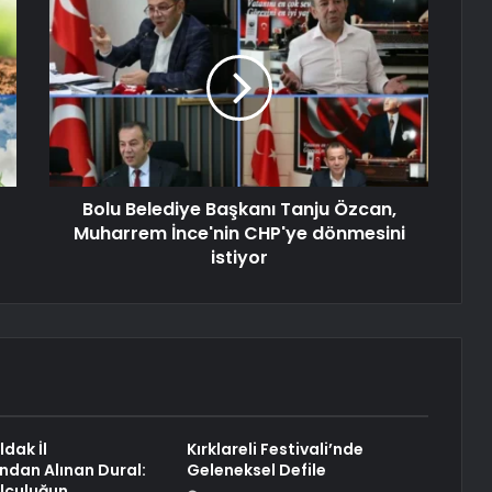
Bolu Belediye Başkanı Tanju Özcan,
Muharrem İnce'nin CHP'ye dönmesini
istiyor
dak İl
Kırklareli Festivali’nde
’ndan Alınan Dural:
Geleneksel Defile
olculuğun