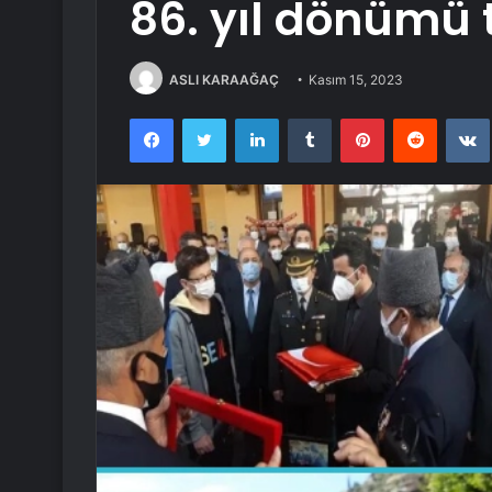
86. yıl dönümü 
ASLI KARAAĞAÇ
Kasım 15, 2023
Facebook
Twitter
LinkedIn
Tumblr
Pinterest
Reddit