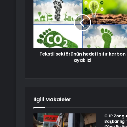
Tekstil sektörünün hedefi sıfır karbon
ayak izi
İlgili Makaleler
CHP Zongul
Başkanlığı
“Yeni Bir Y