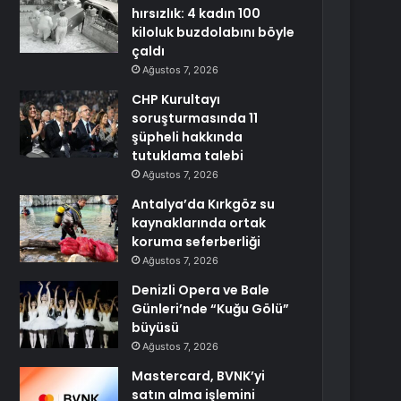
hırsızlık: 4 kadın 100
kiloluk buzdolabını böyle
çaldı
Ağustos 7, 2026
CHP Kurultayı
soruşturmasında 11
şüpheli hakkında
tutuklama talebi
Ağustos 7, 2026
Antalya’da Kırkgöz su
kaynaklarında ortak
koruma seferberliği
Ağustos 7, 2026
Denizli Opera ve Bale
Günleri’nde “Kuğu Gölü”
büyüsü
Ağustos 7, 2026
Mastercard, BVNK’yi
satın alma işlemini