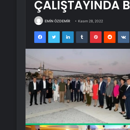
ÇALIŞTAYINDA 
EMİN ÖZDEMİR
Kasım 28, 2022
Facebook
Twitter
LinkedIn
Tumblr
Pinterest
Reddit