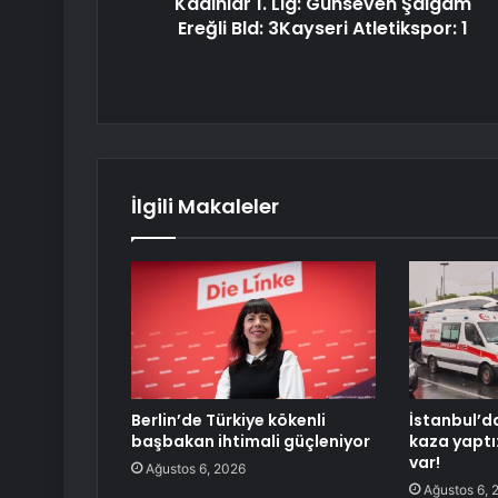
Kadınlar 1. Lig: Günseven Şalgam
Ereğli Bld: 3Kayseri Atletikspor: 1
İlgili Makaleler
Berlin’de Türkiye kökenli
İstanbul’d
başbakan ihtimali güçleniyor
kaza yaptı
var!
Ağustos 6, 2026
Ağustos 6, 