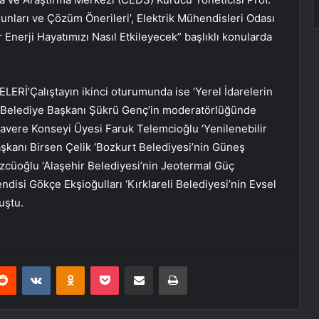
orunları ve Çözüm Önerileri’, Elektrik Mühendisleri Odası
 Enerji Hayatımızı Nasıl Etkileyecek” başlıklı konularda
İ’Çalıştayın ikinci oturumunda ise ‘Yerel İdarelerin
er Belediye Başkanı Şükrü Genç’in moderatörlüğünde
avere Konseyi Üyesi Faruk Telemcioğlu ‘Yenilenebilir
şkanı Birsen Çelik ‘Bozkurt Belediyesi’nin Güneş
üzcüoğlu ‘Alaşehir Belediyesi’nin Jeotermal Güç
endisi Gökçe Ekşioğulları ‘Kırklareli Belediyesi’nin Evsel
uştu.
erest
Reddit
VKontakte
Odnoklassniki
Pocket
E-Posta ile paylaş
Yazdır