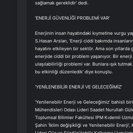
sağlamak gereklidir’ dedi.
‘ENERJİ GÜVENLİĞİ PROBLEMİ VAR’
Enerjinin insan hayatındaki kıymetine vurgu y
S.Hasan Arslan, ‘Enerji ciddi bakımda insanların
hayatını etkileyen bir sektör. Ama son yıllard
enerjide ciddi bir problem yaşanıyor. Bir enerji
ulaşılabilirliği problemi var. Bunlara ışık tutm
bu etkinliği düzenledik’ diye konuştu.
‘YENİLENEBİLİR ENERJİ VE GELECEĞİMİZ’
‘Yenilenebilir Enerji ve Geleceğimiz’ bahisli b
Mühendisleri Odası Lideri Saadet Nurullah Güle
Toplumsal Bilimler Fakültesi IPM Kıdemli Uzman
Şahin ‘İklim değişikliği ve Yenilenebilir Enerji
Lideri Güç ve Sürdürülebilir Kalkınma Uygulam