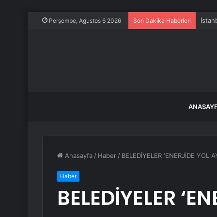
İstan
Perşembe, Ağustos 6 2026
Son Dakika Haberleri
ANASAY
Anasayfa
/
Haber
/
BELEDİYELER ‘ENERJİDE YOL A
Haber
BELEDİYELER ‘EN