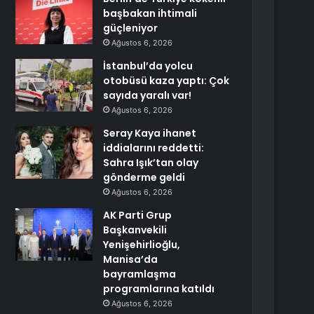
başbakan ihtimali
güçleniyor
Ağustos 6, 2026
İstanbul’da yolcu
otobüsü kaza yaptı: Çok
sayıda yaralı var!
Ağustos 6, 2026
Seray Kaya ihanet
iddialarını reddetti:
Sahra Işık’tan olay
gönderme geldi
Ağustos 6, 2026
AK Parti Grup
Başkanvekili
Yenişehirlioğlu,
Manisa’da
bayramlaşma
programlarına katıldı
Ağustos 6, 2026