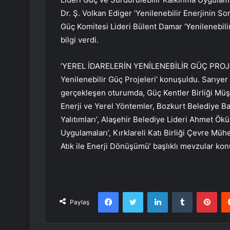
Dr. Ş. Volkan Ediger ‘Yenilenebilir Enerjinin S
Güç Komitesi Lideri Bülent Damar ‘Yenilenebilir
bilgi verdi.
‘YEREL İDARELERİN YENİLENEBİLİR GÜÇ PROJELER
Yenilenebilir Güç Projeleri’ konuşuldu. Sarıy
gerçekleşen oturumda, Güç Kentler Birliği Müş
Enerji ve Yerel Yöntemler, Bozkurt Belediye Ba
Yalıtımları’, Alaşehir Belediye Lideri Ahmet Ök
Uygulamaları’, Kırklareli Katı Birliği Çevre Müh
Atık ile Enerji Dönüşümü’ başlıklı mevzular kon
Facebook
Twitter
LinkedIn
Tumblr
Pint
Paylaş