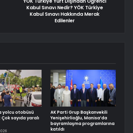
YÖK Türkiye Yurt Dışından Öğrenci
Kabul Sınavı Nedir? YÖK Türkiye
Kabul Sınavı Hakkında Merak
Edilenler
a yolcu otobüsü
AK Parti Grup Başkanvekili
: Çok sayıda yaralı
Yenişehirlioğlu, Manisa’da
bayramlaşma programlarına
katıldı
2026