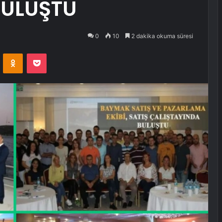
BULUŞTU
0
10
2 dakika okuma süresi
VKontakte
Odnoklassniki
Pocket