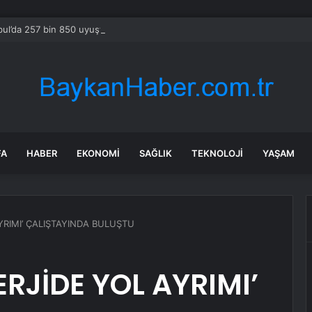
bul’da 257 bin 850 uyuşturucu hap ele geçirildi
FA
HABER
EKONOMI
SAĞLIK
TEKNOLOJI
YAŞAM
YRIMI’ ÇALIŞTAYINDA BULUŞTU
ERJİDE YOL AYRIMI’