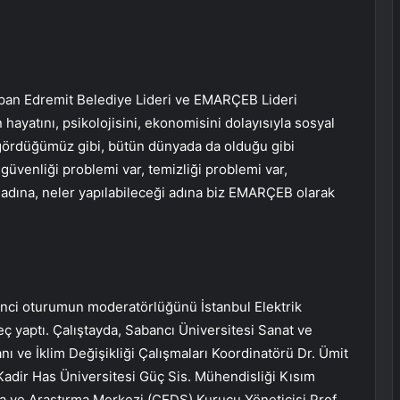
apan Edremit Belediye Lideri ve EMARÇEB Lideri
 hayatını, psikolojisini, ekonomisini dolayısıyla sosyal
a gördüğümüz gibi, bütün dünyada da olduğu gibi
 güvenliği problemi var, temizliği problemi var,
ak adına, neler yapılabileceği adına biz EMARÇEB olarak
irinci oturumun moderatörlüğünü İstanbul Elektrik
ç yaptı. Çalıştayda, Sabancı Üniversitesi Sanat ve
ı ve İklim Değişikliği Çalışmaları Koordinatörü Dr. Ümit
’, Kadir Has Üniversitesi Güç Sis. Mühendisliği Kısım
a ve Araştırma Merkezi (CEDS) Kurucu Yöneticisi Prof.