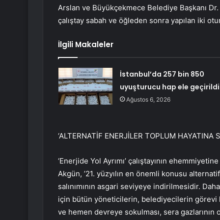
Arslan ve Büyükçekmece Belediye Başkanı Dr. 
çalıştay sabah ve öğleden sonra yapılan iki otu
İlgili Makaleler
İstanbul’da 257 bin 850
uyuşturucu hap ele geçirildi
Ağustos 6, 2026
‘ALTERNATİF ENERJİLER TOPLUM HAYATINA 
‘Enerjide Yol Ayrımı’ çalıştayının ehemmiyeti
Akgün, ’21. yüzyılın en önemli konusu alternati
salınımının asgari seviyeye indirilmesidir. Daha
için bütün yöneticilerin, belediyecilerin görevi
ve hemen devreye sokulması, sera gazlarının ola