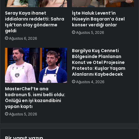
Seray Kaya ihanet
İşte Haluk Levent’in
iddialarını reddetti: Sahra
Hüseyin Başaran’a özel
Işık’tan olay gönderme
konser verdiği anlar
geldi
Ağustos 5, 2026
Ağustos 6, 2026
Bargilya Kuş Cenneti
Bölgesinde Planlanan
Konut ve Otel Projesine
Protesto: Kuşlar Yaşam
Alanlarını Kaybedecek
Ağustos 4, 2026
MasterChef’te ana
kadronun 5. ismi belli oldu:
Önlüğü en iyi kazandibini
yapan kaptı
Ağustos 5, 2026
Bir yanıt yazın