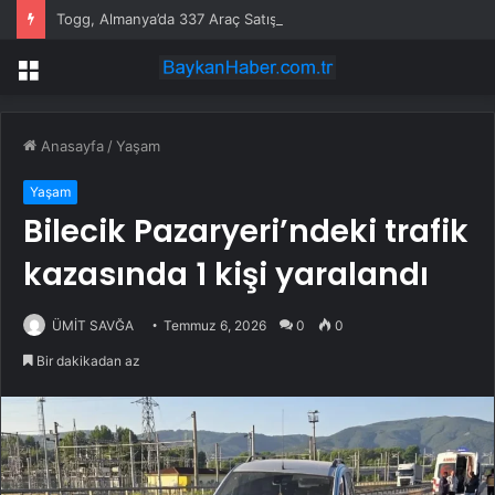
Togg, Almanya’da 337 Araç Satışına Ulaştı
Menü
Anasayfa
/
Yaşam
Yaşam
Bilecik Pazaryeri’ndeki trafik
kazasında 1 kişi yaralandı
ÜMİT SAVĞA
Temmuz 6, 2026
0
0
Bir dakikadan az