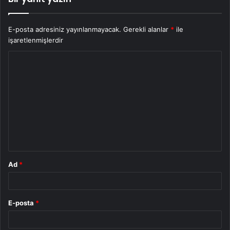
E-posta adresiniz yayınlanmayacak.
Gerekli alanlar
*
ile
işaretlenmişlerdir
Y
o
r
u
m
*
Ad
*
E-posta
*