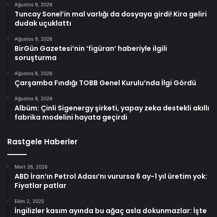
Ağustos 9, 2026
Tuncay Sonel’in mal varlığı da dosyaya girdi! Kira geliri
dudak uçuklattı
Ağustos 9, 2026
BirGün Gazetesi’nin ‘figüran’ haberiyle ilgili
soruşturma
Ağustos 8, 2026
Çarşamba Fındığı TOBB Genel Kurulu’nda İlgi Gördü
Ağustos 8, 2026
Albüm: Çinli Sigenergy şirketi, yapay zeka destekli akıllı
fabrika modelini hayata geçirdi
Rastgele Haberler
Mart 26, 2026
ABD İran’ın Petrol Adası’nı vurursa 6 ay-1 yıl üretim yok:
Fiyatlar patlar
Ekim 2, 2025
İngilizler kasım ayında bu ağaç asla dokunmazlar: İşte