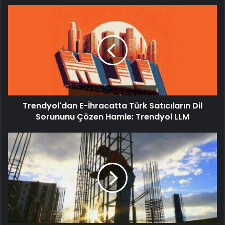
Trendyol'dan E-İhracatta Türk Satıcıların Dil
Sorununu Çözen Hamle: Trendyol LLM