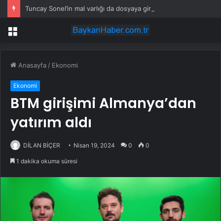
Tuncay Sonel’in mal varlığı da dosyaya girdi! Kira geliri dudak uçuklattı
Menü
Anasayfa
/
Ekonomi
Ekonomi
BTM girişimi Almanya’dan
yatırım aldı
DİLAN BİÇER
Nisan 19, 2024
0
0
1 dakika okuma süresi