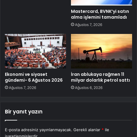
Mastercard, BVNK’yi satın
alma işlemini tamamladı
Ağustos 7, 2026
Ekonomi ve siyaset
İran ablukaya rağmen 11
gündemi- 6 Ağustos 2026
milyar dolarlık petrol sattı
Ağustos 7, 2026
Ağustos 6, 2026
Bir yanıt yazın
E-posta adresiniz yayınlanmayacak.
Gerekli alanlar
*
ile
işaretlenmişlerdir