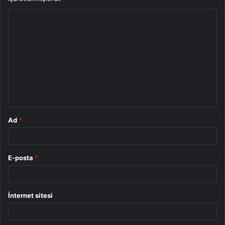
Y
o
r
u
m
*
Ad
*
E-posta
*
İnternet sitesi