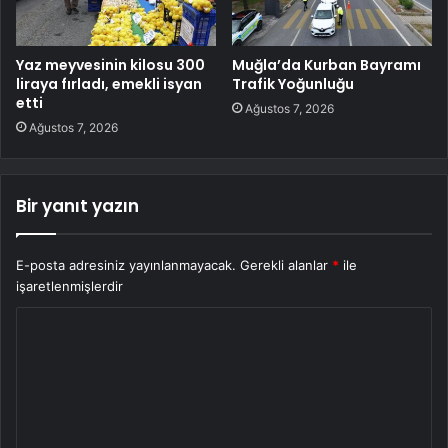
Yaz meyvesinin kilosu 300
Muğla’da Kurban Bayramı
liraya fırladı, emekli isyan
Trafik Yoğunluğu
etti
Ağustos 7, 2026
Ağustos 7, 2026
Bir yanıt yazın
E-posta adresiniz yayınlanmayacak.
Gerekli alanlar
*
ile
işaretlenmişlerdir
Y
o
r
u
m