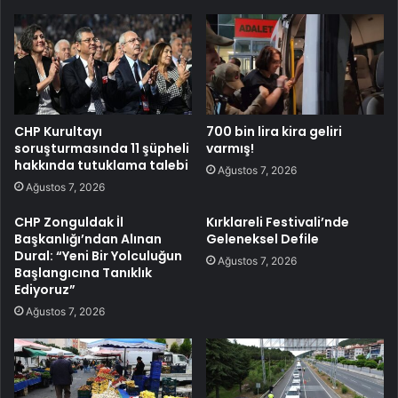
CHP Kurultayı
700 bin lira kira geliri
soruşturmasında 11 şüpheli
varmış!
hakkında tutuklama talebi
Ağustos 7, 2026
Ağustos 7, 2026
CHP Zonguldak İl
Kırklareli Festivali’nde
Başkanlığı’ndan Alınan
Geleneksel Defile
Dural: “Yeni Bir Yolculuğun
Ağustos 7, 2026
Başlangıcına Tanıklık
Ediyoruz”
Ağustos 7, 2026