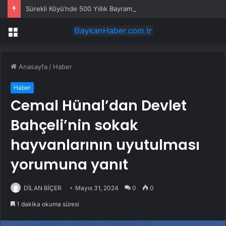
Sürekli Köyü’nde 500 Yıllık Bayram Geleneği
Menü
Anasayfa
/
Haber
Haber
Cemal Hünal’dan Devlet
Bahçeli’nin sokak
hayvanlarının uyutulması
yorumuna yanıt
DİLAN BİÇER
Mayıs 31, 2024
0
0
1 dakika okuma süresi