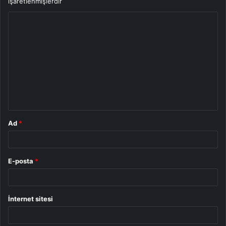
işaretlenmişlerdir
Y
o
r
u
m
*
Ad
*
E-posta
*
İnternet sitesi