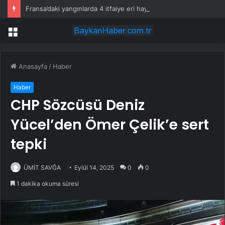
Fransa’daki yangınlarda 4 itfaiye eri hayatını kaybetti
Menü
Anasayfa
/
Haber
Haber
CHP Sözcüsü Deniz
Yücel’den Ömer Çelik’e sert
tepki
ÜMİT SAVĞA
Eylül 14, 2025
0
0
1 dakika okuma süresi