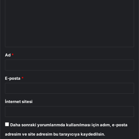
o
r
u
m
*
Ad
*
E-posta
*
İnternet sitesi
Daha sonraki yorumlarımda kullanılması için adım, e-posta
adresim ve site adresim bu tarayıcıya kaydedilsin.