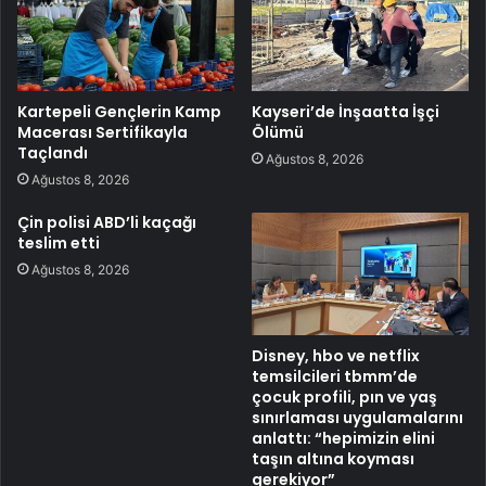
Kartepeli Gençlerin Kamp
Kayseri’de İnşaatta İşçi
Macerası Sertifikayla
Ölümü
Taçlandı
Ağustos 8, 2026
Ağustos 8, 2026
Çin polisi ABD’li kaçağı
teslim etti
Ağustos 8, 2026
Disney, hbo ve netflix
temsilcileri tbmm’de
çocuk profili, pın ve yaş
sınırlaması uygulamalarını
anlattı: “hepimizin elini
taşın altına koyması
gerekiyor”