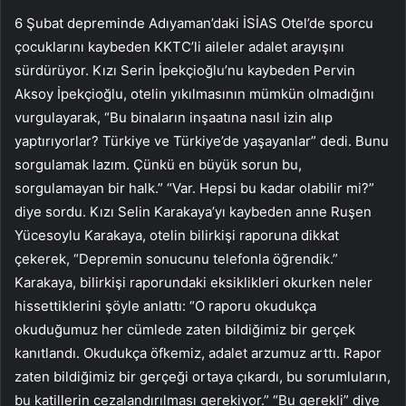
6 Şubat depreminde Adıyaman’daki İSİAS Otel’de sporcu
çocuklarını kaybeden KKTC’li aileler adalet arayışını
sürdürüyor. Kızı Serin İpekçioğlu’nu kaybeden Pervin
Aksoy İpekçioğlu, otelin yıkılmasının mümkün olmadığını
vurgulayarak, “Bu binaların inşaatına nasıl izin alıp
yaptırıyorlar? Türkiye ve Türkiye’de yaşayanlar” dedi. Bunu
sorgulamak lazım. Çünkü en büyük sorun bu,
sorgulamayan bir halk.” “Var. Hepsi bu kadar olabilir mi?”
diye sordu. Kızı Selin Karakaya’yı kaybeden anne Ruşen
Yücesoylu Karakaya, otelin bilirkişi raporuna dikkat
çekerek, “Depremin sonucunu telefonla öğrendik.”
Karakaya, bilirkişi raporundaki eksiklikleri okurken neler
hissettiklerini şöyle anlattı: “O raporu okudukça
okuduğumuz her cümlede zaten bildiğimiz bir gerçek
kanıtlandı. Okudukça öfkemiz, adalet arzumuz arttı. Rapor
zaten bildiğimiz bir gerçeği ortaya çıkardı, bu sorumluların,
bu katillerin cezalandırılması gerekiyor.” “Bu gerekli” diye