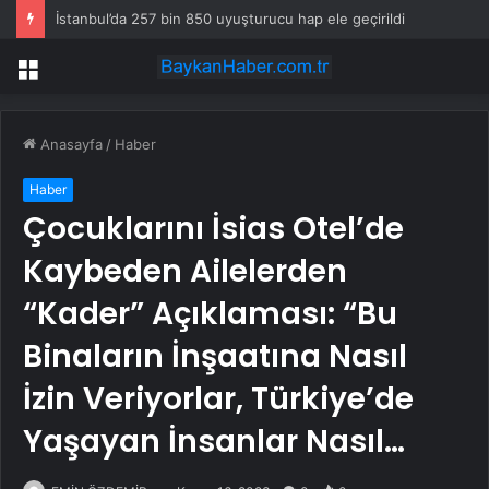
İstanbul’da 257 bin 850 uyuşturucu hap ele geçirildi
Menü
Anasayfa
/
Haber
Haber
Çocuklarını İsias Otel’de
Kaybeden Ailelerden
“Kader” Açıklaması: “Bu
Binaların İnşaatına Nasıl
İzin Veriyorlar, Türkiye’de
Yaşayan İnsanlar Nasıl…