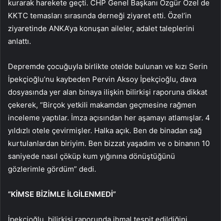
kurarak harekete geçti. CHP Genel Başkanı Özgür Özel de
KKTC temasları sırasında derneği ziyaret etti. Özel’in
ziyaretinde ANKA’ya konuşan aileler, adalet taleplerini
anlattı.
Depremde çocuğuyla birlikte otelde bulunan ve kızı Serin
İpekçioğlu’nu kaybeden Pervin Aksoy İpekçioğlu, dava
dosyasında yer alan binaya ilişkin bilirkişi raporuna dikkat
çekerek, “Birçok yetkili makamdan geçmesine rağmen
inceleme yaptılar. İmza açısından her aşamayı atlamışlar. 4
yıldızlı otele çevirmişler. Halka açık. Ben de binadan sağ
kurtulanlardan biriyim. Ben bizzat yaşadım ve o binanın 10
saniyede nasıl çöküp kum yığınına dönüştüğünü
gözlerimle gördüm” dedi.
“KİMSE BİZİMLE İLGİLENMEDİ”
İpekçioğlu, bilirkişi raporunda ihmal tespit edildiğini