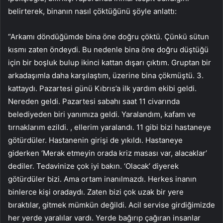
belirterek, binanın nasıl çöktüğünü şöyle anlattı:
“Arkamı döndüğümde bina öne doğru çöktü. Çünkü sütun
kısmı zaten öndeydi. Bu nedenle bina öne doğru düştüğü
için bir boşluk bulup ikinci kattan dışarı çıktım. Gruptan bir
arkadaşımla daha karşılaştım, üzerine bina çökmüştü. 3.
kattaydı. Pazartesi günü Kıbrıs’a ilk yardım ekibi geldi.
Nereden geldi. Pazartesi sabahı saat 11 civarında
belediyeden biri yanımıza geldi. Yaralandım, kafam ve
tırnaklarım ezildi. , ellerim yaralandı. 11 gibi bizi hastaneye
götürdüler. Hastanenin girişi de yıkıldı. Hastaneye
giderken ‘Merak etmeyin orada kriz masası var, alacaklar’
dediler. Tedavinize çok iyi bakın. ‘Olacak’ diyerek
götürdüler bizi. Ama ortam inanılmazdı. Herkes inanın
binlerce kişi oradaydı. Zaten bizi çok uzak bir yere
bıraktılar, gitmek mümkün değildi. Acil servise girdiğimizde
her yerde yaralılar vardı. Yerde bağırıp çağıran insanlar