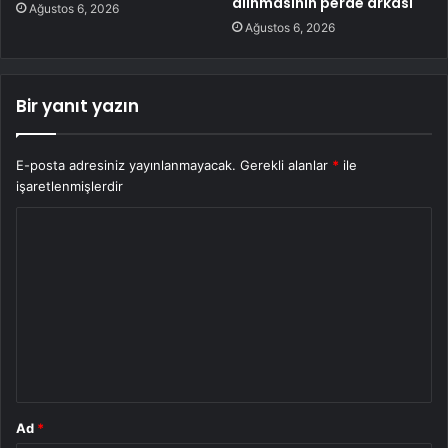
alınmasının perde arkası
Ağustos 6, 2026
Ağustos 6, 2026
Bir yanıt yazın
E-posta adresiniz yayınlanmayacak.
Gerekli alanlar
*
ile
işaretlenmişlerdir
Y
o
r
u
m
*
Ad
*