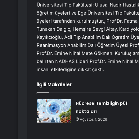
Üniversitesi Tıp Fakültesi; Ulusal Nadir Hastal
öğretim üyeleri ve Ege Üniversitesi Tıp Fakült
üyeleri tarafından kurulmuştur., Prof.Dr. Fatm
Tunakan Dalgıç, Hemşire Sevgi Altay, Kardiyolo
Kayıkcıoğlu, Acil Tıp Anabilim Dalı Öğretim Üyes
Reanimasyon Anabilim Dalı Öğretim Üyesi Prof
Prof.Dr. Emine Nihal Mete Gökmen. Kuruluş amaç
belirten NADHAS Lideri Prof.Dr. Emine Nihal Me
insanı etkilediğine dikkat çekti.
İlgili Makaleler
Hücresel temizliğin püf
noktaları
Ağustos 1, 2026