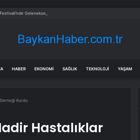
i Festivali’nde Geleneksel Defile
FA
HABER
EKONOMI
SAĞLIK
TEKNOLOJI
YAŞAM
r Derneği Kurdu
adir Hastalıklar