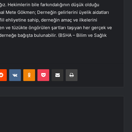
 Hekimlerin bile farkındalığının düşük olduğu
hal Mete Gökmen; Derneğin gelirlerini üyelik aidatları
iil ehliyetine sahip, derneğin amaç ve ilkelerini
n ve tüzükte öngörülen şartları taşıyan her gerçek ve
 derneğe bağışta bulunabilir. (BSHA – Bilim ve Sağlık
erest
Reddit
VKontakte
Odnoklassniki
Pocket
E-Posta ile paylaş
Yazdır