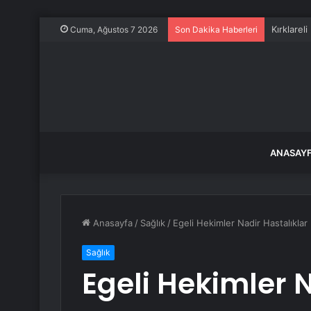
Kırklarel
Cuma, Ağustos 7 2026
Son Dakika Haberleri
ANASAY
Anasayfa
/
Sağlık
/
Egeli Hekimler Nadir Hastalıkla
Sağlık
Egeli Hekimler N