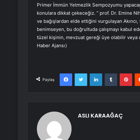
Primer İmmün Yetmezlik Sempozyumu yapacağız.
konulara dikkat çekeceğiz. ” prof. Dr. Emine Ni
ve bağışlardan elde ettiğini vurgulayan Akıncı, f
benimseyen, bu doğrultuda çalışmayı kabul ede
tüzel kişinin, mevzuat gereği üye olabilir veya
Haber Ajansı)
Facebook
Twitter
LinkedIn
Tumblr
Pint
Paylaş
ASLI KARAAĞAÇ