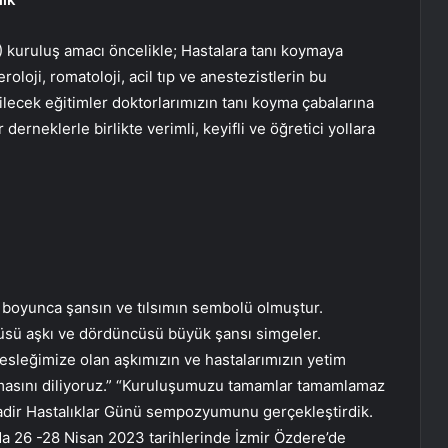
 kuruluş amacı öncelikle; Hastalara tanı koymaya
eroloji, romatoloji, acil tıp ve anestezistlerin bu
Verilecek eğitimler doktorlarımızın tanı koyma çabalarına
erneklerle birlikte verimli, keyifli ve öğretici yollara
h boyunca şansın ve tılsımın sembolü olmuştur.
ncüsü aşkı ve dördüncüsü büyük şansı simgeler.
sleğimize olan aşkımızın ve hastalarımızın yetim
 olmasını diliyoruz.” “Kuruluşumuzu tamamlar tamamlamaz
Nadir Hastalıklar Günü sempozyumunu gerçekleştirdik.
da 26 -28 Nisan 2023 tarihlerinde İzmir Özdere’de