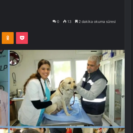
0
13
2 dakika okuma süresi
VKontakte
Odnoklassniki
Pocket