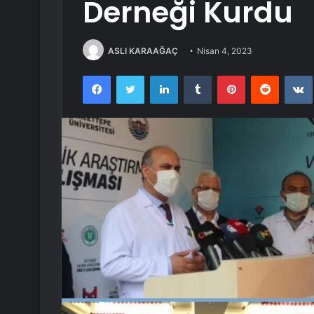
Derneği Kurdu
ASLI KARAAĞAÇ
Nisan 4, 2023
Facebook
Twitter
LinkedIn
Tumblr
Pinterest
Reddit