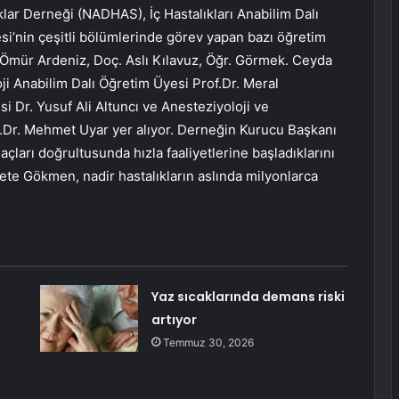
ıklar Derneği (NADHAS), İç Hastalıkları Anabilim Dalı
esi’nin çeşitli bölümlerinde görev yapan bazı öğretim
a Ömür Ardeniz, Doç. Aslı Kılavuz, Öğr. Görmek. Ceyda
ji Anabilim Dalı Öğretim Üyesi Prof.Dr. Meral
i Dr. Yusuf Ali Altuncı ve Anesteziyoloji ve
.Dr. Mehmet Uyar yer alıyor. Derneğin Kurucu Başkanı
ları doğrultusunda hızla faaliyetlerine başladıklarını
te Gökmen, nadir hastalıkların aslında milyonlarca
Yaz sıcaklarında demans riski
artıyor
Temmuz 30, 2026