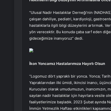
“Ulusal Nadir Hastalıklar Derneği’nin (NADHAS)
çalışan dahiliye, pediatri, kardiyoloji, gastroent
hastalıklarla ilgili bilgi düzeylerini artırmak. 
yön verecektir. Bu konuda çaba sarf eden diğer d
gideceğimize inanıyoruz” dedi.
İkon Yoncamız Hastalarımıza Hayırlı Olsun
“Logomuz dört yapraklı bir yonca. Yonca; Tari
Yapraklarından ilki ümidi, ikincisi inancı, üçü
Kurucuları olarak umudumuzun, inancımızın, me
sayılan nadir hastalıklar için hayırlara vesile
faaliyetlerimize başladık. 2023 Şubat ayında 
İmmün Yetmezlik Haftası etkinlikleri kapsamın