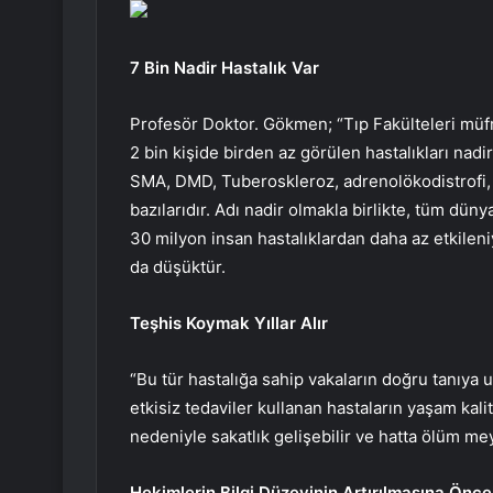
7 Bin Nadir Hastalık Var
Profesör Doktor. Gökmen; “Tıp Fakülteleri müfr
2 bin kişide birden az görülen hastalıkları nadi
SMA, DMD, Tuberoskleroz, adrenolökodistrofi, 
bazılarıdır. Adı nadir olmakla birlikte, tüm dün
30 milyon insan hastalıklardan daha az etkileni
da düşüktür.
Teşhis Koymak Yıllar Alır
“Bu tür hastalığa sahip vakaların doğru tanıya 
etkisiz tedaviler kullanan hastaların yaşam kali
nedeniyle sakatlık gelişebilir ve hatta ölüm mey
Hekimlerin Bilgi Düzeyinin Artırılmasına Önce