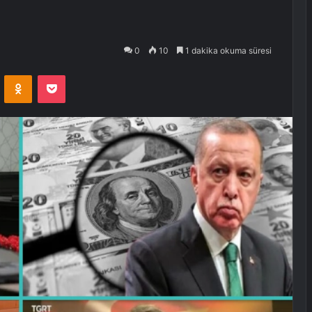
0
10
1 dakika okuma süresi
VKontakte
Odnoklassniki
Pocket