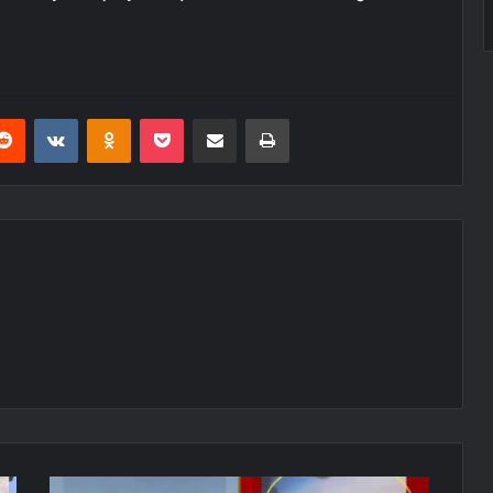
erest
Reddit
VKontakte
Odnoklassniki
Pocket
E-Posta ile paylaş
Yazdır