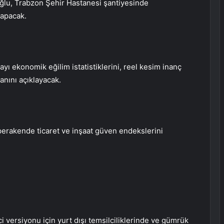
oğlu, Trabzon Şehir Hastanesi şantiyesinde
yapacak.
ı ekonomik eğilim istatistiklerini, reel kesim inanç
anını açıklayacak.
 perakende ticaret ve inşaat güven endekslerini
 versiyonu için yurt dışı temsilciliklerinde ve gümrük