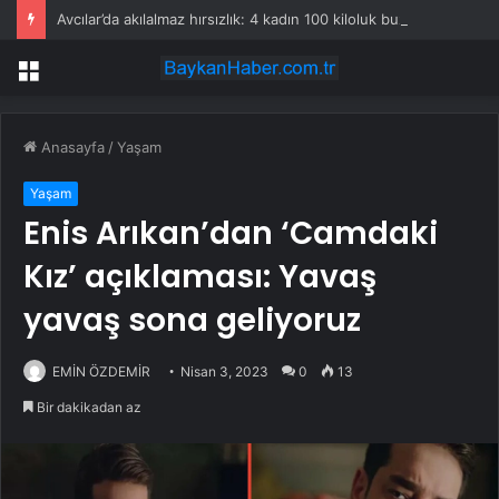
Avcılar’da akılalmaz hırsızlık: 4 kadın 100 kiloluk buzdolabını böyle çaldı
Menü
Anasayfa
/
Yaşam
Yaşam
Enis Arıkan’dan ‘Camdaki
Kız’ açıklaması: Yavaş
yavaş sona geliyoruz
EMİN ÖZDEMİR
Nisan 3, 2023
0
13
Bir dakikadan az