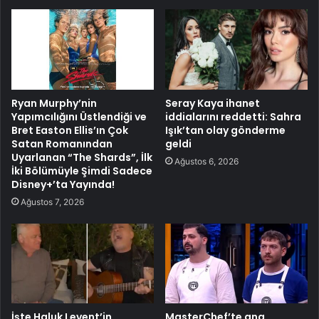
Ryan Murphy’nin
Seray Kaya ihanet
Yapımcılığını Üstlendiği ve
iddialarını reddetti: Sahra
Bret Easton Ellis’ın Çok
Işık’tan olay gönderme
Satan Romanından
geldi
Uyarlanan “The Shards”, İlk
Ağustos 6, 2026
İki Bölümüyle Şimdi Sadece
Disney+’ta Yayında!
Ağustos 7, 2026
İşte Haluk Levent’in
MasterChef’te ana