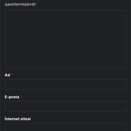
işaretlenmişlerdir
Y
o
r
u
m
*
Ad
*
E-posta
*
İnternet sitesi