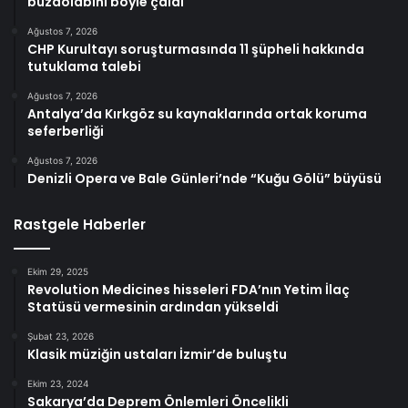
buzdolabını böyle çaldı
Ağustos 7, 2026
CHP Kurultayı soruşturmasında 11 şüpheli hakkında
tutuklama talebi
Ağustos 7, 2026
Antalya’da Kırkgöz su kaynaklarında ortak koruma
seferberliği
Ağustos 7, 2026
Denizli Opera ve Bale Günleri’nde “Kuğu Gölü” büyüsü
Rastgele Haberler
Ekim 29, 2025
Revolution Medicines hisseleri FDA’nın Yetim İlaç
Statüsü vermesinin ardından yükseldi
Şubat 23, 2026
Klasik müziğin ustaları İzmir’de buluştu
Ekim 23, 2024
Sakarya’da Deprem Önlemleri Öncelikli