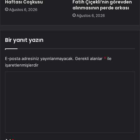
Haftası Coşkusu
Fatih Çiçekli’nin görevden
alınmasının perde arkası
Ağustos 6, 2026
Ağustos 6, 2026
Bir yanıt yazın
E-posta adresiniz yayınlanmayacak.
Gerekli alanlar
*
ile
işaretlenmişlerdir
Y
o
r
u
m
*