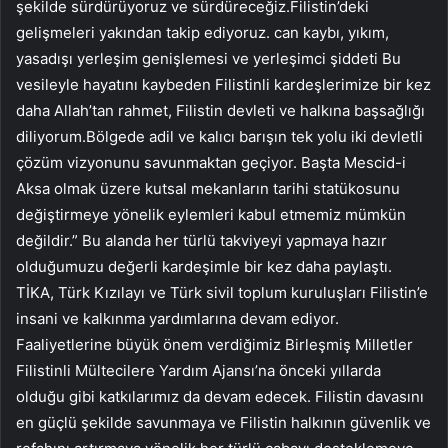
şekilde sürdürüyoruz ve sürdüreceğiz.Filistin’deki
gelişmeleri yakından takip ediyoruz. can kaybı, yıkım,
yasadışı yerleşim genişlemesi ve yerleşimci şiddeti Bu
vesileyle hayatını kaybeden Filistinli kardeşlerimize bir kez
daha Allah’tan rahmet, Filistin devleti ve halkına başsağlığı
diliyorum.Bölgede adil ve kalıcı barışın tek yolu iki devletli
çözüm vizyonunu savunmaktan geçiyor. Başta Mescid-i
Aksa olmak üzere kutsal mekanların tarihi statükosunu
değiştirmeye yönelik eylemleri kabul etmemiz mümkün
değildir.” Bu alanda her türlü takviyeyi yapmaya hazır
olduğumuzu değerli kardeşimle bir kez daha paylaştı.
TİKA, Türk Kızılayı ve Türk sivil toplum kuruluşları Filistin’e
insani ve kalkınma yardımlarına devam ediyor.
Faaliyetlerine büyük önem verdiğimiz Birleşmiş Milletler
Filistinli Mültecilere Yardım Ajansı’na önceki yıllarda
olduğu gibi katkılarımız da devam edecek. Filistin davasını
en güçlü şekilde savunmaya ve Filistin halkının güvenlik ve