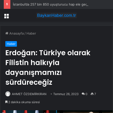
İstanbul’da 257 bin 850 uyuşturucu hap ele geçirildi
Menü
Anasayfa
/
Haber
Haber
Erdoğan: Türkiye olarak
Filistin halkıyla
dayanışmamızı
sürdüreceğiz
AHMET ÖZDEMİRKIRAN
Temmuz 26, 2023
0
7
2 dakika okuma süresi