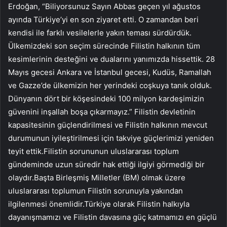
Erdoğan, “Biliyorsunuz Sayın Abbas geçen yıl ağustos
ayında Türkiye’yi en son ziyaret etti. O zamandan beri
kendisi ile farklı vesilelerle yakın teması sürdürdük.
Ülkemizdeki son seçim sürecinde Filistin halkının tüm
kesimlerinin desteğini ve dualarını yanımızda hissettik. 28
Mayıs gecesi Ankara ve İstanbul gecesi, Kudüs, Ramallah
ve Gazze’de ülkemizin her yerindeki coşkuya tanık olduk.
Dünyanın dört bir köşesindeki 100 milyon kardeşimizin
güvenini inşallah boşa çıkarmayız.” Filistin devletinin
kapasitesinin güçlendirilmesi ve Filistin halkının mevcut
durumunun iyileştirilmesi için takviye güçlerimizi yeniden
teyit ettik.Filistin sorununun uluslararası toplum
gündeminde uzun süredir hak ettiği ilgiyi görmediği bir
olaydır.Başta Birleşmiş Milletler (BM) olmak üzere
uluslararası toplumun Filistin sorunuyla yakından
ilgilenmesi önemlidir.Türkiye olarak Filistin halkıyla
dayanışmamızı ve Filistin davasına güç katmamızı en güçlü