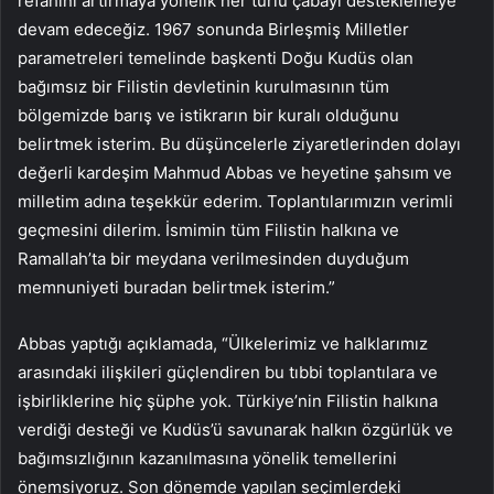
refahını artırmaya yönelik her türlü çabayı desteklemeye
devam edeceğiz. 1967 sonunda Birleşmiş Milletler
parametreleri temelinde başkenti Doğu Kudüs olan
bağımsız bir Filistin devletinin kurulmasının tüm
bölgemizde barış ve istikrarın bir kuralı olduğunu
belirtmek isterim. Bu düşüncelerle ziyaretlerinden dolayı
değerli kardeşim Mahmud Abbas ve heyetine şahsım ve
milletim adına teşekkür ederim. Toplantılarımızın verimli
geçmesini dilerim. İsmimin tüm Filistin halkına ve
Ramallah’ta bir meydana verilmesinden duyduğum
memnuniyeti buradan belirtmek isterim.”
Abbas yaptığı açıklamada, “Ülkelerimiz ve halklarımız
arasındaki ilişkileri güçlendiren bu tıbbi toplantılara ve
işbirliklerine hiç şüphe yok. Türkiye’nin Filistin halkına
verdiği desteği ve Kudüs’ü savunarak halkın özgürlük ve
bağımsızlığının kazanılmasına yönelik temellerini
önemsiyoruz. Son dönemde yapılan seçimlerdeki