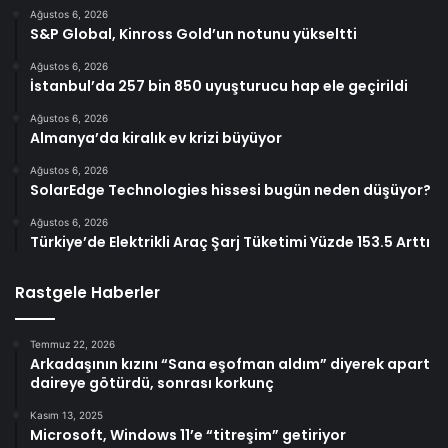
Ağustos 6, 2026
S&P Global, Kinross Gold’un notunu yükseltti
Ağustos 6, 2026
İstanbul’da 257 bin 850 uyuşturucu hap ele geçirildi
Ağustos 6, 2026
Almanya’da kiralık ev krizi büyüyor
Ağustos 6, 2026
SolarEdge Technologies hissesi bugün neden düşüyor?
Ağustos 6, 2026
Türkiye’de Elektrikli Araç Şarj Tüketimi Yüzde 153.5 Arttı
Rastgele Haberler
Temmuz 22, 2026
Arkadaşının kızını “Sana eşofman aldım” diyerek apart
daireye götürdü, sonrası korkunç
Kasım 13, 2025
Microsoft, Windows 11’e “titreşim” getiriyor