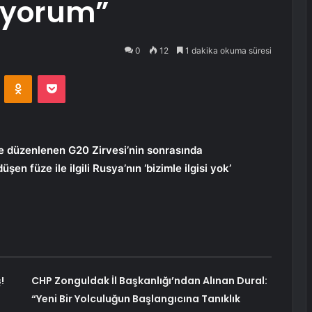
ıyorum”
0
12
1 dakika okuma süresi
VKontakte
Odnoklassniki
Pocket
 düzenlenen G20 Zirvesi’nin sonrasında
n füze ile ilgili Rusya’nın ‘bizimle ilgisi yok’
!
CHP Zonguldak İl Başkanlığı’ndan Alınan Dural:
“Yeni Bir Yolculuğun Başlangıcına Tanıklık