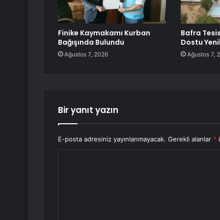
Finike Kaymakamı Kurban
Bafra Tesis
Bağışında Bulundu
Dostu Yen
Ağustos 7, 2026
Ağustos 7, 
Bir yanıt yazın
E-posta adresiniz yayınlanmayacak.
Gerekli alanlar
*
i
Y
o
r
u
m