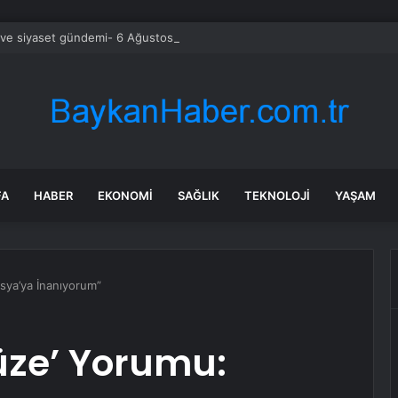
ve siyaset gündemi- 6 Ağustos 2026
FA
HABER
EKONOMI
SAĞLIK
TEKNOLOJI
YAŞAM
sya’ya İnanıyorum”
üze’ Yorumu: