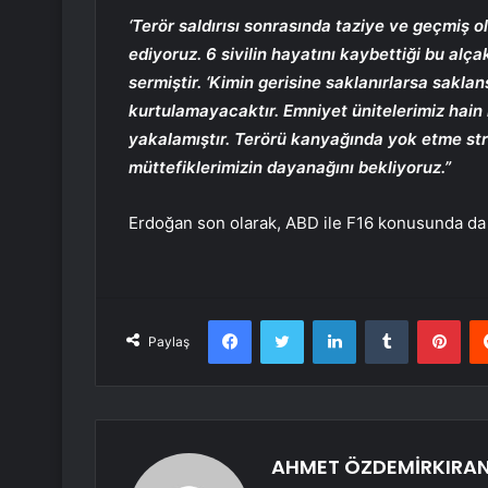
‘Terör saldırısı sonrasında taziye ve geçmiş o
ediyoruz. 6 sivilin hayatını kaybettiği bu alça
sermiştir. ‘Kimin gerisine saklanırlarsa saklan
kurtulamayacaktır. Emniyet ünitelerimiz hain h
yakalamıştır. Terörü kanyağında yok etme st
müttefiklerimizin dayanağını bekliyoruz.”
Erdoğan son olarak, ABD ile F16 konusunda da d
Facebook
Twitter
LinkedIn
Tumblr
Pint
Paylaş
AHMET ÖZDEMİRKIRA