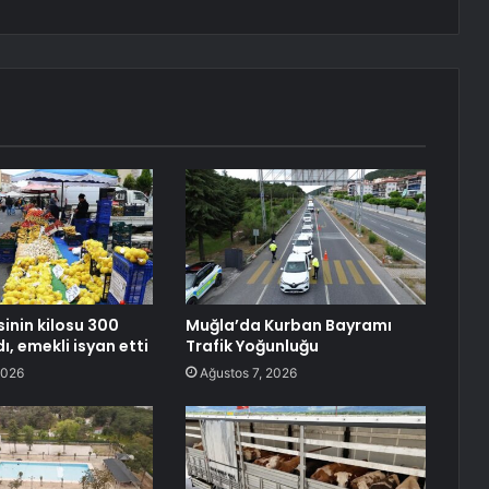
inin kilosu 300
Muğla’da Kurban Bayramı
dı, emekli isyan etti
Trafik Yoğunluğu
2026
Ağustos 7, 2026