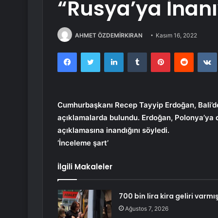
“Rusya’ya İnan
AHMET ÖZDEMİRKIRAN
Kasım 16, 2022
Facebook
Twitter
LinkedIn
Tumblr
Pinterest
Reddit
Cumhurbaşkanı Recep Tayyip Erdoğan, Bali’de
açıklamalarda bulundu. Erdoğan, Polonya’ya düşe
açıklamasına inandığını söyledi.
‘İnceleme şart’
İlgili Makaleler
700 bin lira kira geliri varmış
Ağustos 7, 2026