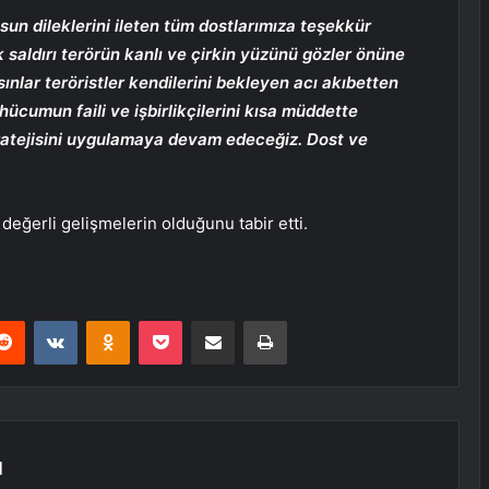
lsun dileklerini ileten tüm dostlarımıza teşekkür
k saldırı terörün kanlı ve çirkin yüzünü gözler önüne
sınlar teröristler kendilerini bekleyen acı akıbetten
ücumun faili ve işbirlikçilerini kısa müddette
ratejisini uygulamaya devam edeceğiz. Dost ve
eğerli gelişmelerin olduğunu tabir etti.
erest
Reddit
VKontakte
Odnoklassniki
Pocket
E-Posta ile paylaş
Yazdır
N