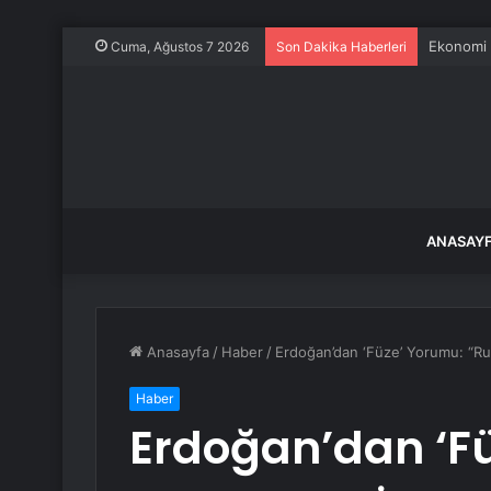
Ekonomi 
Cuma, Ağustos 7 2026
Son Dakika Haberleri
ANASAY
Anasayfa
/
Haber
/
Erdoğan’dan ‘Füze’ Yorumu: “Ru
Haber
Erdoğan’dan ‘F