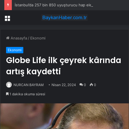
İstanbul’da 257 bin 850 uyuşturucu hap ele geçirildi
Menü
Anasayfa
/
Ekonomi
Ekonomi
Globe Life ilk çeyrek kârında
artış kaydetti
NURCAN BAYRAM
Nisan 22, 2024
0
0
1 dakika okuma süresi