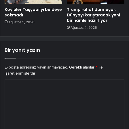
Köylüler Taşyapı’yı beldeye
Trump rahat durmuyor:
sokmadı
Dünyayı karıştıracak yeni
bir hamle hazırlıyor
Ağustos 5, 2026
Ağustos 4, 2026
Bir yanıt yazın
E-posta adresiniz yayınlanmayacak.
Gerekli alanlar
*
ile
işaretlenmişlerdir
Y
o
r
u
m
*