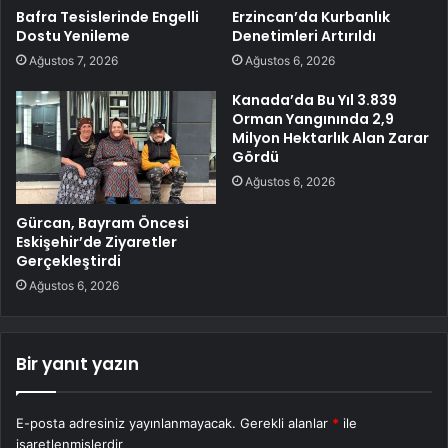
Bafra Tesislerinde Engelli
Erzincan’da Kurbanlık
Dostu Yenileme
Denetimleri Artırıldı
Ağustos 7, 2026
Ağustos 6, 2026
Kanada’da Bu Yıl 3.839
Orman Yangınında 2,9
Milyon Hektarlık Alan Zarar
Gördü
Ağustos 6, 2026
Gürcan, Bayram Öncesi
Eskişehir’de Ziyaretler
Gerçekleştirdi
Ağustos 6, 2026
Bir yanıt yazın
E-posta adresiniz yayınlanmayacak.
Gerekli alanlar
*
ile
işaretlenmişlerdir