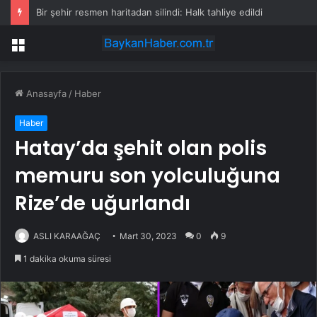
Bir şehir resmen haritadan silindi: Halk tahliye edildi
Menü
Anasayfa
/
Haber
Haber
Hatay’da şehit olan polis
memuru son yolculuğuna
Rize’de uğurlandı
ASLI KARAAĞAÇ
Mart 30, 2023
0
9
1 dakika okuma süresi