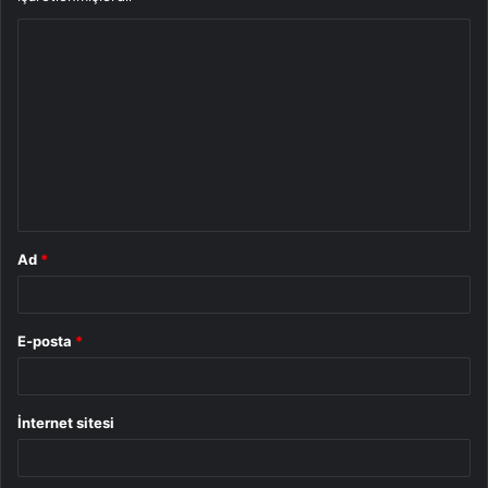
Y
o
r
u
m
*
Ad
*
E-posta
*
İnternet sitesi