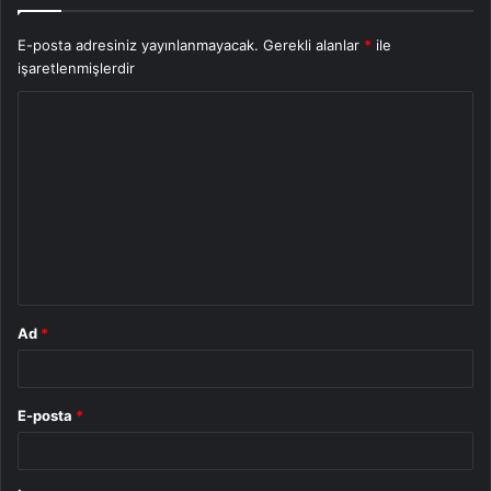
E-posta adresiniz yayınlanmayacak.
Gerekli alanlar
*
ile
işaretlenmişlerdir
Y
o
r
u
m
*
Ad
*
E-posta
*