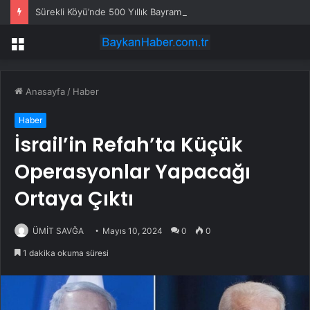
Sürekli Köyü’nde 500 Yıllık Bayram Geleneği
Menü
Anasayfa
/
Haber
Haber
İsrail’in Refah’ta Küçük
Operasyonlar Yapacağı
Ortaya Çıktı
ÜMİT SAVĞA
Mayıs 10, 2024
0
0
1 dakika okuma süresi