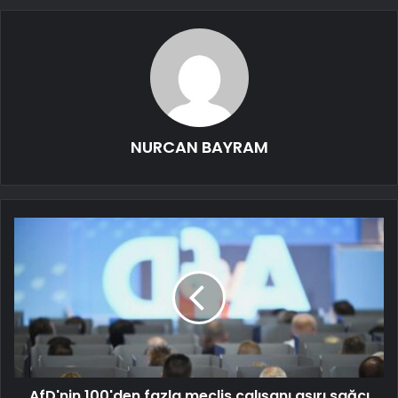
NURCAN BAYRAM
AfD'nin 100'den fazla meclis çalışanı aşırı sağcı