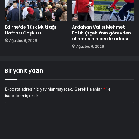
Edirne’de Türk Mutfağı
Ardahan Valisi Mehmet
Haftası Coşkusu
Fatih Çiçekli’nin görevden
alınmasının perde arkası
Ağustos 6, 2026
Ağustos 6, 2026
Bir yanıt yazın
E-posta adresiniz yayınlanmayacak.
Gerekli alanlar
*
ile
işaretlenmişlerdir
Y
o
r
u