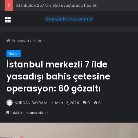
İstanbul’da 257 bin 850 uyuşturucu hap ele geçirildi
Menü
Anasayfa
/
Haber
Haber
İstanbul merkezli 7 ilde
yasadışı bahis çetesine
operasyon: 60 gözaltı
NURCAN BAYRAM
Mart 12, 2024
0
0
1 dakika okuma süresi