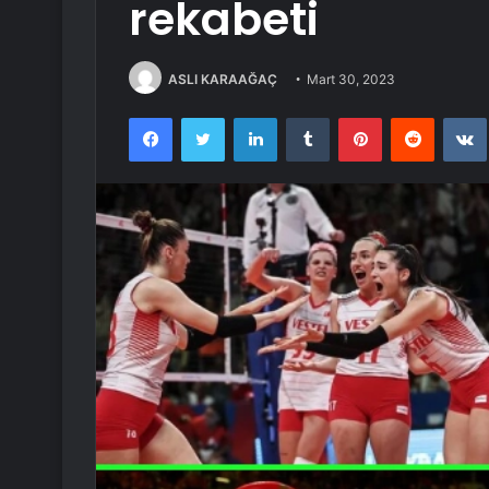
rekabeti
ASLI KARAAĞAÇ
Mart 30, 2023
Facebook
Twitter
LinkedIn
Tumblr
Pinterest
Reddit