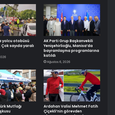
a yolcu otobüsü
AK Parti Grup Başkanvekili
: Çok sayıda yaralı
Yenişehirlioğlu, Manisa’da
bayramlaşma programlarına
katıldı
2026
Ağustos 6, 2026
Türk Mutfağı
Ardahan Valisi Mehmet Fatih
oşkusu
Çiçekli’nin görevden