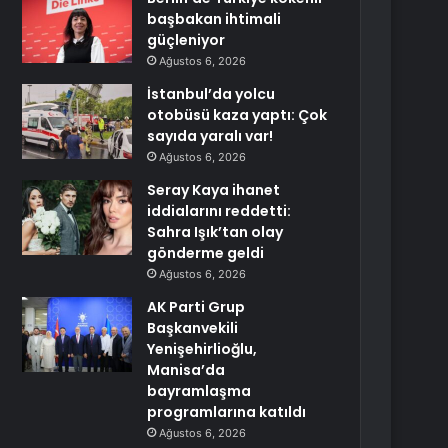
başbakan ihtimali
güçleniyor
Ağustos 6, 2026
İstanbul’da yolcu
otobüsü kaza yaptı: Çok
sayıda yaralı var!
Ağustos 6, 2026
Seray Kaya ihanet
iddialarını reddetti:
Sahra Işık’tan olay
gönderme geldi
Ağustos 6, 2026
AK Parti Grup
Başkanvekili
Yenişehirlioğlu,
Manisa’da
bayramlaşma
programlarına katıldı
Ağustos 6, 2026