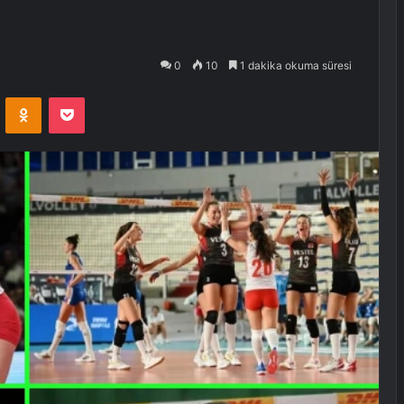
0
10
1 dakika okuma süresi
VKontakte
Odnoklassniki
Pocket