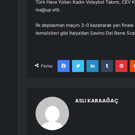
Türk Hava Yolları Kadın Voleybol Takımı, CEV K
mağlup etti.
İlk deplasman maçını 3-0 kazanarak yarı finale 
temsilcileri gibi İtalya’dan Savino Del Bene Sc
Facebook
Twitter
LinkedIn
Tumblr
Pint
Paylaş
ASLI KARAAĞAÇ