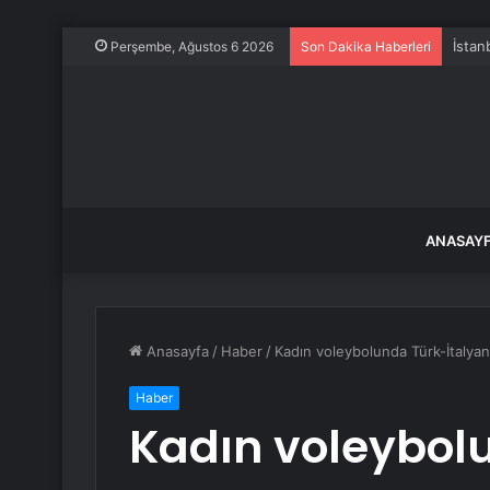
İstan
Perşembe, Ağustos 6 2026
Son Dakika Haberleri
ANASAY
Anasayfa
/
Haber
/
Kadın voleybolunda Türk-İtalyan
Haber
Kadın voleybol