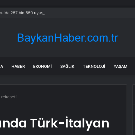
bul’da 257 bin 850 uyuşturucu hap ele geçirildi
FA
HABER
EKONOMI
SAĞLIK
TEKNOLOJI
YAŞAM
 rekabeti
unda Türk-İtalyan