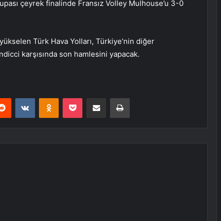
upası çeyrek finalinde Fransız Volley Mulhouse’u 3-0
yükselen Türk Hava Yolları, Türkiye’nin diğer
andicci karşısında son hamlesini yapacak.
erest
Reddit
VKontakte
Odnoklassniki
Pocket
E-Posta ile paylaş
Yazdır