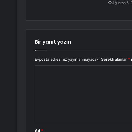
Ağustos 6, 
Bir yanıt yazın
E-posta adresiniz yayınlanmayacak.
Gerekli alanlar
*
i
Y
o
r
u
m
*
Ad
*