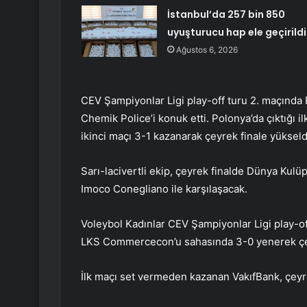
İstanbul’da 257 bin 850
uyuşturucu hap ele geçirildi
Ağustos 6, 2026
CEV Şampiyonlar Ligi play-off turu 2. maçında
Chemik Police’i konuk etti. Polonya’da çıktığı i
ikinci maçı 3-1 kazanarak çeyrek finale yükseld
Sarı-lacivertli ekip, çeyrek finalde Dünya Kulü
Imoco Conegliano ile karşılaşacak.
Voleybol Kadınlar CEV Şampiyonlar Ligi play-of
LKS Commercecon’u sahasında 3-0 yenerek çey
İlk maçı set vermeden kazanan VakıfBank, çeyrek