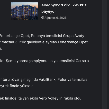
Almanya’da kiralık ev krizi
büyüyor
Ağustos 6, 2026
 Fenerbahçe Opet, Polonya temsilcisi Grupa Azoty
lk maçtan 3-2’lik galibiyetle ayrılan Fenerbahçe Opet,
i.
pler Şampiyonası şampiyonu İtalya temsilcisi Carraro
f turu rövanş maçında VakıfBank, Polonya temsilcisi
rek finale yükseldi.
 finalde İtalyan ekibi Vero Volley’in rakibi oldu.