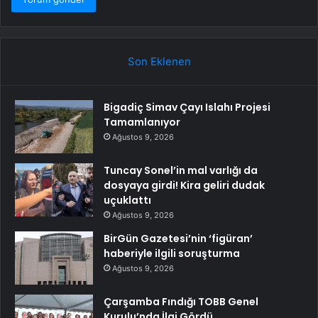
Son Eklenen
Bigadiç Simav Çayı Islahı Projesi
Tamamlanıyor
Ağustos 9, 2026
Tuncay Sonel’in mal varlığı da
dosyaya girdi! Kira geliri dudak
uçuklattı
Ağustos 9, 2026
BirGün Gazetesi’nin ‘figüran’
haberiyle ilgili soruşturma
Ağustos 9, 2026
Çarşamba Fındığı TOBB Genel
Kurulu’nda İlgi Gördü