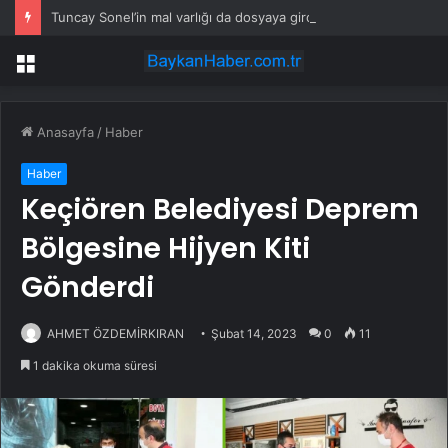
Tuncay Sonel’in mal varlığı da dosyaya girdi! Kira geliri dudak uçuklattı
Menü
Anasayfa
/
Haber
Haber
Keçiören Belediyesi Deprem
Bölgesine Hijyen Kiti
Gönderdi
AHMET ÖZDEMİRKIRAN
Şubat 14, 2023
0
11
1 dakika okuma süresi