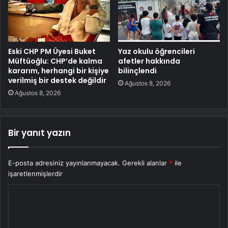
Eski CHP PM Üyesi Buket
Yaz okulu öğrencileri
Müftüoğlu: CHP’de kalma
afetler hakkında
kararım, herhangi bir kişiye
bilinçlendi
verilmiş bir destek değildir
Ağustos 8, 2026
Ağustos 8, 2026
Bir yanıt yazın
E-posta adresiniz yayınlanmayacak.
Gerekli alanlar
*
ile
işaretlenmişlerdir
Y
o
r