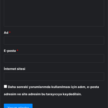
u
m
*
Ad
*
E-posta
*
İnternet sitesi
Daha sonraki yorumlarımda kullanılması için adım, e-posta
adresim ve site adresim bu tarayıcıya kaydedilsin.