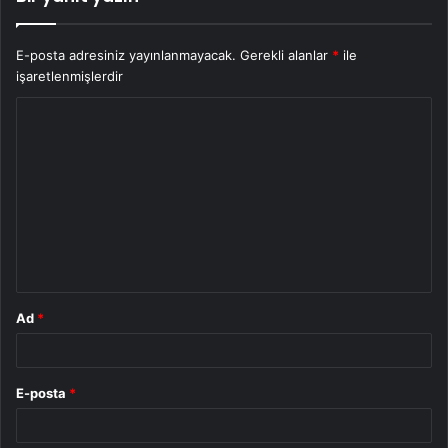
E-posta adresiniz yayınlanmayacak.
Gerekli alanlar
*
ile
işaretlenmişlerdir
Y
o
r
u
m
*
Ad
*
E-posta
*