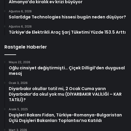
Almanya’da kiralık ev krizi büyüyor
Ağustos 6, 2026
SolarEdge Technologies hissesi bugün neden düşüyor?
Ağustos 6, 2026
Türkiye’de Elektrikli Araç Şarj Tüketimi Yüzde 153.5 Arttı
Rastgele Haberler
Mayıs 22, 2026
Oğlu cinsiyet değiştirmişti… Çiçek Dilligil’den duygusal
mesaj
Ocak 3, 2026
Diyarbakır okullar tatil mi, 2 Ocak Cuma yarın
Diyarbakır’da okul yok mu (DİYARBAKIR VALİLİĞİ – KAR
TATİLİ)?
Aralık 5, 2025
Dışişleri Bakanı Fidan, Türkiye-Romanya-Bulgaristan
Üçlü Dışişleri Bakanları Toplantısı’na Katıldı
Mart 3, 2026