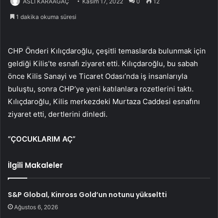
ASLI KARAAĞAÇ
Kasım 17, 2022
0
12
1 dakika okuma süresi
CHP Önderi Kılıçdaroğlu, çeşitli temaslarda bulunmak için
geldiği Kilis’te esnafı ziyaret etti. Kılıçdaroğlu, bu sabah
önce Kilis Sanayi ve Ticaret Odası’nda iş insanlarıyla
buluştu, sonra CHP’ye yeni katılanlara rozetlerini taktı.
Kılıçdaroğlu, Kilis merkezdeki Murtaza Caddesi esnafını
ziyaret etti, dertlerini dinledi.
“ÇOCUKLARIM AÇ”
İlgili Makaleler
S&P Global, Kinross Gold’un notunu yükseltti
Ağustos 6, 2026