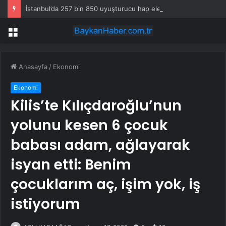
İstanbul’da 257 bin 850 uyuşturucu hap ele geçirildi
Menü
Anasayfa
/
Ekonomi
Ekonomi
Kilis’te Kılıçdaroğlu’nun
yolunu kesen 6 çocuk
babası adam, ağlayarak
isyan etti: Benim
çocuklarım aç, işim yok, iş
istiyorum