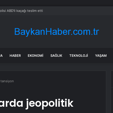
olisi ABD’li kaçağı teslim etti
FA
HABER
EKONOMI
SAĞLIK
TEKNOLOJI
YAŞAM
k tansiyon
arda jeopolitik