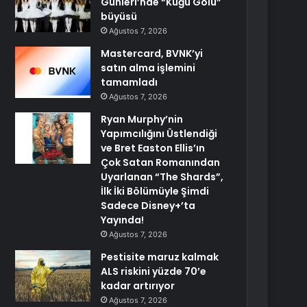
Günleri’nde “Kuğu Gölü”
büyüsü
Ağustos 7, 2026
Mastercard, BVNK’yi
satın alma işlemini
tamamladı
Ağustos 7, 2026
Ryan Murphy’nin
Yapımcılığını Üstlendiği
ve Bret Easton Ellis’ın
Çok Satan Romanından
Uyarlanan “The Shards”,
İlk İki Bölümüyle Şimdi
Sadece Disney+’ta
Yayında!
Ağustos 7, 2026
Pestisite maruz kalmak
ALS riskini yüzde 70’e
kadar artırıyor
Ağustos 7, 2026