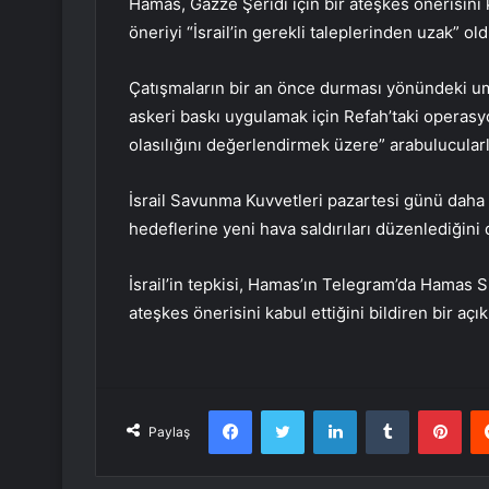
Hamas, Gazze Şeridi için bir ateşkes önerisini k
öneriyi “İsrail’in gerekli taleplerinden uzak” ol
Çatışmaların bir an önce durması yönündeki um
askeri baskı uygulamak için Refah’taki operas
olasılığını değerlendirmek üzere” arabulucular
İsrail Savunma Kuvvetleri pazartesi günü daha
hedeflerine yeni hava saldırıları düzenlediğini
İsrail’in tepkisi, Hamas’ın Telegram’da Hamas S
ateşkes önerisini kabul ettiğini bildiren bir aç
Facebook
Twitter
LinkedIn
Tumblr
Pint
Paylaş