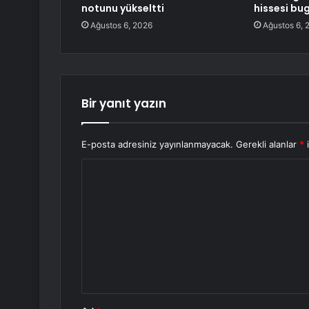
notunu yükseltti
hissesi bu
Ağustos 6, 2026
Ağustos 6, 
Bir yanıt yazın
E-posta adresiniz yayınlanmayacak.
Gerekli alanlar
*
i
Y
o
r
u
m
*