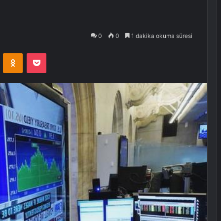
0
0
1 dakika okuma süresi
VKontakte
Odnoklassniki
Pocket