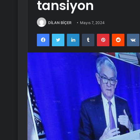
tansiyon
DİLAN BİÇER
Mayıs 7, 2024
Facebook
Twitter
LinkedIn
Tumblr
Pinterest
Reddit