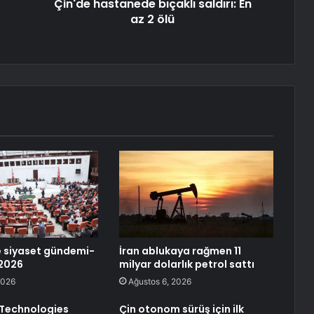
Çin'de hastanede bıçaklı saldırı: En
az 2 ölü
 siyaset gündemi-
İran ablukaya rağmen 11
 2026
milyar dolarlık petrol sattı
2026
Ağustos 6, 2026
 Technologies
Çin otonom sürüş için ilk