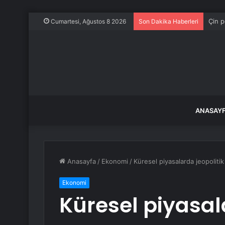
Çin p
Cumartesi, Ağustos 8 2026
Son Dakika Haberleri
ANASAY
Anasayfa
/
Ekonomi
/
Küresel piyasalarda jeopoliti
Ekonomi
Küresel piyasal