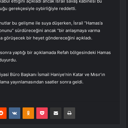
abul ettiğini açıkladı ancak İsrail savaş kabinesi bu
duğu gerekçesiyle oybirliğiyle reddetti.
utlar bu gelişme ile suya düşerken, İsrail “Hamas’a
yonunu” sürdüreceğini ancak “bir anlaşmaya varma
la görüşecek bir heyet göndereceğini açıkladı.
 sonra yaptığı bir açıklamada Refah bölgesindeki Hamas
 duyurdu.
iyasi Büro Başkanı İsmail Haniye’nin Katar ve Mısır’ın
ıklama yayınlamasından saatler sonra geldi.
erest
Reddit
VKontakte
Odnoklassniki
Pocket
E-Posta ile paylaş
Yazdır