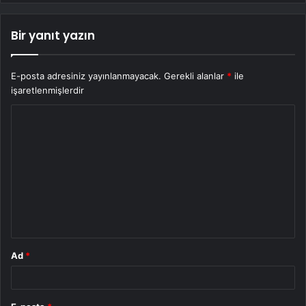
Bir yanıt yazın
E-posta adresiniz yayınlanmayacak.
Gerekli alanlar
*
ile
işaretlenmişlerdir
Y
o
r
u
m
*
Ad
*