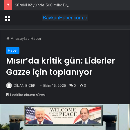
Sürekli Köyü’nde 500 Yıllık Bayram Geleneği
Menü
Anasayfa
/
Haber
Haber
Mısır’da kritik gün: Liderler
Gazze için toplanıyor
DİLAN BİÇER
Ekim 15, 2025
0
0
1 dakika okuma süresi