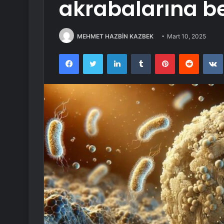
akrabalarına be
MEHMET HAZBİN KAZBEK
Mart 10, 2025
Facebook
Twitter
LinkedIn
Tumblr
Pinterest
Reddit