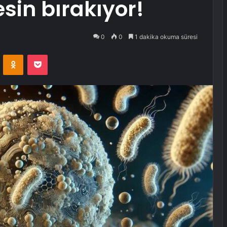
sin bırakıyor!
0
0
1 dakika okuma süresi
VKontakte
Odnoklassniki
Pocket