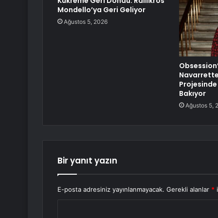
Kükreme Geri Döndü: Rallikros
Mondello’ya Geri Geliyor
Ağustos 5, 2026
Obsession’ı
Navarrette,
Projesinde
Bakıyor
Ağustos 5, 
Bir yanıt yazın
E-posta adresiniz yayınlanmayacak.
Gerekli alanlar
*
i
Y