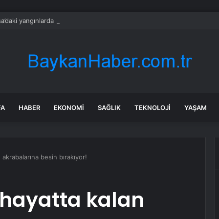
a’daki yangınlarda 4 itfaiye eri hayatını kaybetti
FA
HABER
EKONOMI
SAĞLIK
TEKNOLOJI
YAŞAM
 akrabalarına besin bırakıyor!
, hayatta kalan