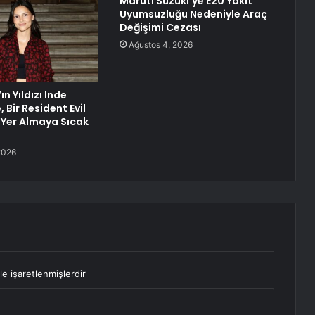
Maruti Suzuki’ye E20 Yakıt
Uyumsuzluğu Nedeniyle Araç
Değişimi Cezası
Ağustos 4, 2026
n Yıldızı Inde
 Bir Resident Evil
 Yer Almaya Sıcak
2026
le işaretlenmişlerdir