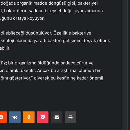
pkı doğada organik madde döngüsü gibi, bakteriyel
şif, bakterilerin sadece bireysel değil, aynı zamanda
lduğunu ortaya koyuyor.
dilebileceği düşünülüyor. Özellikle bakteriyel
knoloji alanında yararlı bakteri gelişimini teşvik etmek
bilir.
ürüz; bir organizma öldüğünde sadece çürür ve
n olarak tüketilir. Ancak bu araştırma, ölümün bir
ğını gösteriyor,” diyerek bu keşfin ne kadar önemli
erest
Reddit
VKontakte
Odnoklassniki
Pocket
E-Posta ile paylaş
Yazdır