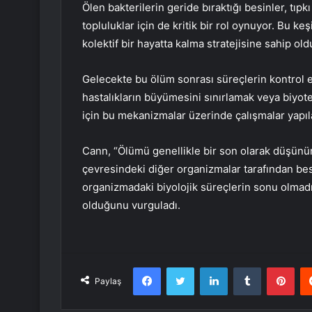
Ölen bakterilerin geride bıraktığı besinler, tı
topluluklar için de kritik bir rol oynuyor. Bu ke
kolektif bir hayatta kalma stratejisine sahip o
Gelecekte bu ölüm sonrası süreçlerin kontrol e
hastalıkların büyümesini sınırlamak veya biyote
için bu mekanizmalar üzerinde çalışmalar yapıla
Cann, “Ölümü genellikle bir son olarak düşün
çevresindeki diğer organizmalar tarafından besi
organizmadaki biyolojik süreçlerin sonu olmadı
olduğunu vurguladı.
Facebook
Twitter
LinkedIn
Tumblr
Pint
Paylaş