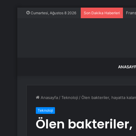
Frans
Cumartesi, Ağustos 8 2026
Son Dakika Haberleri
ANASAY
Anasayfa
/
Teknoloji
/
Ölen bakteriler, hayatta kalan
Teknoloji
Ölen bakteriler