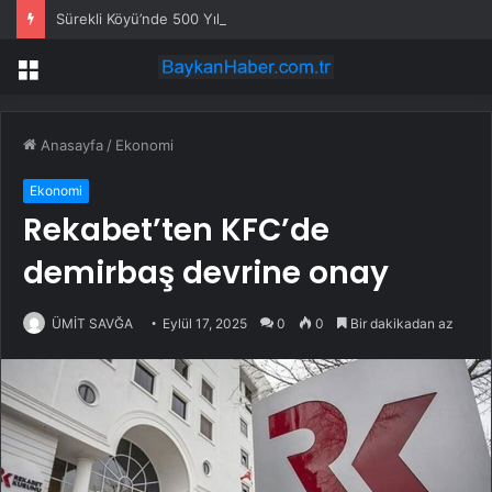
Sürekli Köyü’nde 500 Yıllık Bayram Geleneği
Menü
Anasayfa
/
Ekonomi
Ekonomi
Rekabet’ten KFC’de
demirbaş devrine onay
ÜMİT SAVĞA
Eylül 17, 2025
0
0
Bir dakikadan az