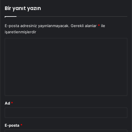
Bir yanıt yazın
E-posta adresiniz yayınlanmayacak.
Gerekli alanlar
*
ile
işaretlenmişlerdir
Y
o
r
u
m
*
Ad
*
E-posta
*