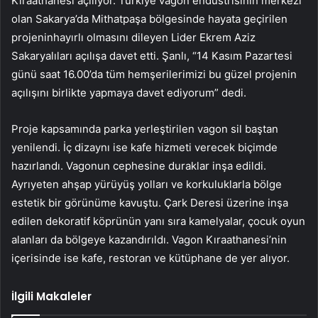
Kıraathanesi açılıyor. Türkiye vagon endüstrisinin merkezi
olan Sakarya’da Mithatpaşa bölgesinde hayata geçirilen
projeninhayırlı olmasını dileyen Lider Ekrem Aziz
Sakaryalıları açılışa davet etti. Şanlı, “14 Kasım Pazartesi
günü saat 16.00’da tüm hemşerilerimizi bu güzel projenin
açılışını birlikte yapmaya davet ediyorum” dedi.
Proje kapsamında parka yerleştirilen vagon sil baştan
yenilendi. İç dizaynı ise kafe hizmeti verecek biçimde
hazırlandı. Vagonun cephesine duraklar inşa edildi.
Ayrıyeten ahşap yürüyüş yolları ve korkuluklarla bölge
estetik bir görünüme kavuştu. Çark Deresi üzerine inşa
edilen dekoratif köprünün yanı sıra kamelyalar, çocuk oyun
alanları da bölgeye kazandırıldı. Vagon Kıraathanesi’nin
içerisinde ise kafe, restoran ve kütüphane de yer alıyor.
İlgili Makaleler