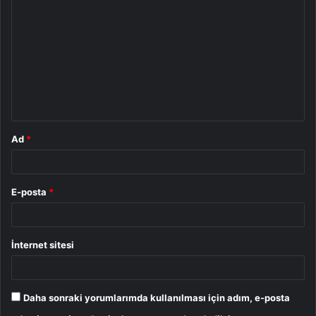
o
r
u
m
*
Ad
*
E-posta
*
İnternet sitesi
Daha sonraki yorumlarımda kullanılması için adım, e-posta