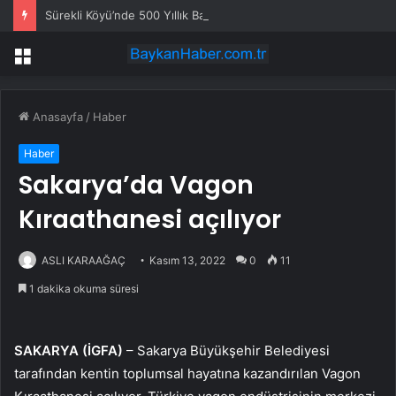
Sürekli Köyü’nde 500 Yıllık Bayram Geleneği
Menü
Anasayfa
/
Haber
Haber
Sakarya’da Vagon
Kıraathanesi açılıyor
ASLI KARAAĞAÇ
Kasım 13, 2022
0
11
1 dakika okuma süresi
SAKARYA (İGFA)
– Sakarya Büyükşehir Belediyesi
tarafından kentin toplumsal hayatına kazandırılan Vagon