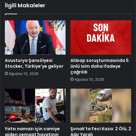
İlgili Makaleler
Avusturya Şansölyesi
Ahbap soruşturmasında 5
Stocker, Türkiye’ye geliyor
ünlü isim daha ifadeye
çağrıldı
Ağustos 10, 2026
Ağustos 10, 2026
Yatsı namazı için camiye
Şırnak’ta Feci Kaza: 2 Ölü, 2
giden cemaat hayatının
Ağır Yaralı