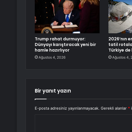
Trump rahat durmuyor:
2026’nın e
Dünyayı karıştıracak yeni bir
tatil rotala
hamle hazırlıyor
Türkiye de 
Ağustos 4, 2026
Ağustos 4, 
Bir yanıt yazın
E-posta adresiniz yayınlanmayacak.
Gerekli alanlar
*
i
Y
o