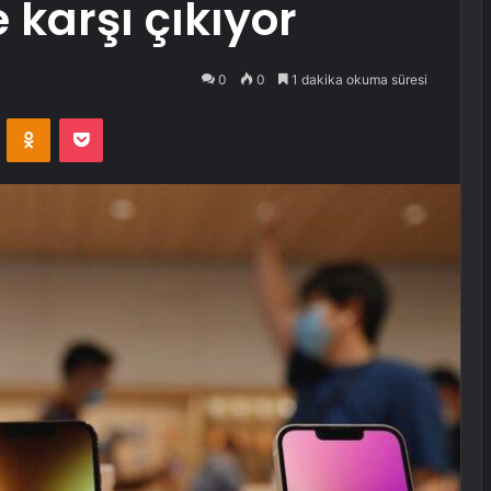
karşı çıkıyor
0
0
1 dakika okuma süresi
VKontakte
Odnoklassniki
Pocket