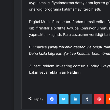
uygulama içi fiyatlandırma detaylarını içeren g
önerdiği programa katılmamayı tercih etti.
Digital Music Europe tarafından temsil edile
gibi firmalarla birlikte Avrupa Komisyonu henü
yapmaktan kaçındı. Para cezasının verildiği tarih
Bu makale yapay zekanın desteğiyle oluşturulmuş
Daha fazla bilgi için Şart ve Koşullar bölümüm
3. parti reklam. Investing.com’un sunduğu veya 
bakın veya
reklamları kaldırın
Facebook
Twitter
LinkedIn
Tumblr
Pint
Paylaş