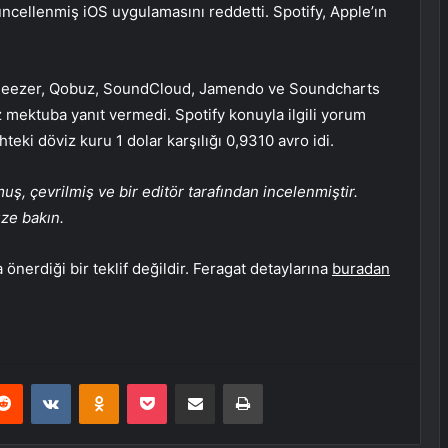
üncellenmiş iOS uygulamasını reddetti. Spotify, Apple’ın
n Deezer, Qobuz, SoundCloud, Jamendo ve Soundcharts
z mektuba yanıt vermedi. Spotify konuyla ilgili yorum
teki döviz kuru 1 dolar karşılığı 0,9310 avro idi.
, çevrilmiş ve bir editör tarafından incelenmiştir.
üze bakın.
önerdiği bir teklif değildir. Feragat detaylarına
buradan
erest
Reddit
VKontakte
Odnoklassniki
Pocket
E-Posta ile paylaş
Yazdır