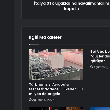
İtalya STK uçaklarına havalimanlarını
kapattı
İlgili Makaleler
BofA bu be
“güçlendiri
görüyor
Ağustos 5, 
Türk hamsisi Avrupa’yı
fethetti: Sadece 3 ülkeden 5,8
milyon dolar geldi
Ağustos 5, 2026