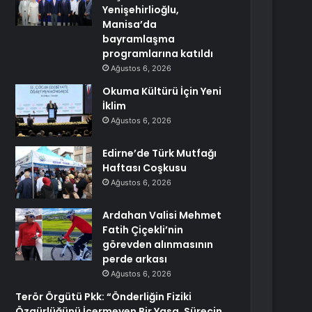
Yenişehirlioğlu,
Manisa’da
bayramlaşma
programlarına katıldı
Ağustos 6, 2026
Okuma Kültürü İçin Yeni
İklim
Ağustos 6, 2026
Edirne’de Türk Mutfağı
Haftası Coşkusu
Ağustos 6, 2026
Ardahan Valisi Mehmet
Fatih Çiçekli’nin
görevden alınmasının
perde arkası
Ağustos 6, 2026
Terör Örgütü Pkk: “Önderliğin Fiziki
Özgürlüğünü İçermeyen Bir Yasa, Sürecin