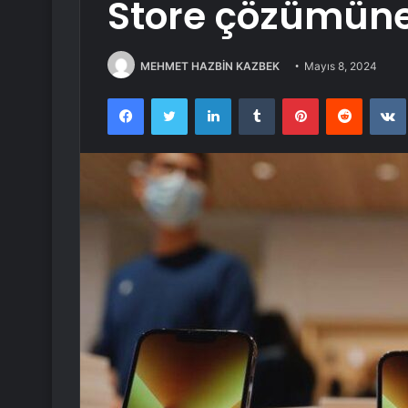
Store çözümüne 
MEHMET HAZBİN KAZBEK
Mayıs 8, 2024
Facebook
Twitter
LinkedIn
Tumblr
Pinterest
Reddit