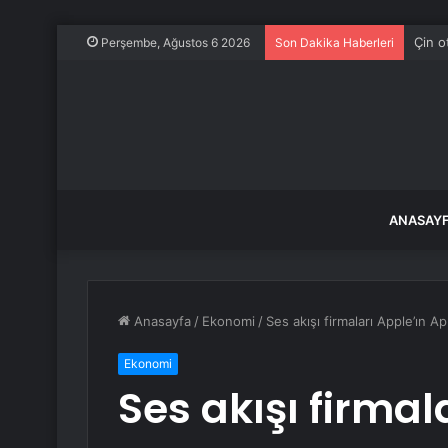
Çin o
Perşembe, Ağustos 6 2026
Son Dakika Haberleri
ANASAY
Anasayfa
/
Ekonomi
/
Ses akışı firmaları Apple’ın 
Ekonomi
Ses akışı firmal