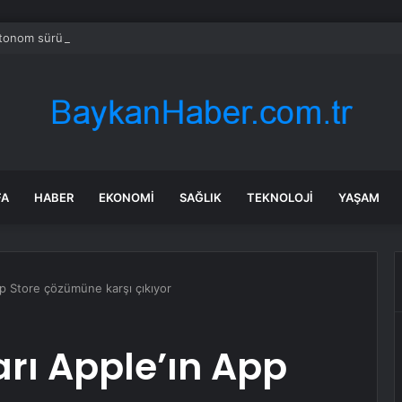
tonom sürüş için ilk ulusal standardı onayladı
FA
HABER
EKONOMI
SAĞLIK
TEKNOLOJI
YAŞAM
App Store çözümüne karşı çıkıyor
arı Apple’ın App