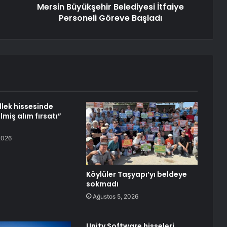
Mersin Büyükşehir Belediyesi İtfaiye
Personeli Göreve Başladı
llek hissesinde
lmiş alım fırsatı”
2026
Köylüler Taşyapı’yı beldeye
sokmadı
Ağustos 5, 2026
Unity Software hisseleri