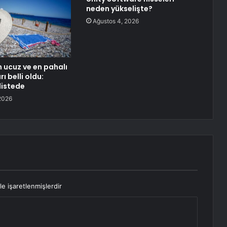
neden yükselişte?
Ağustos 4, 2026
n ucuz ve en pahalı
rı belli oldu:
listede
2026
le işaretlenmişlerdir