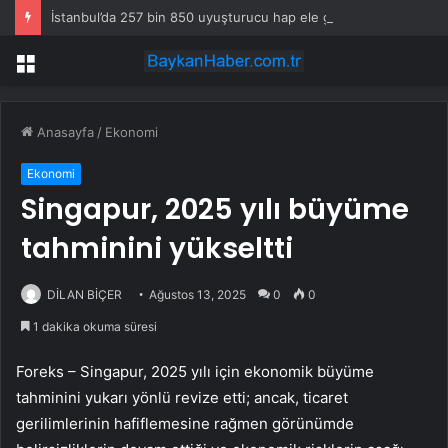
İstanbul’da 257 bin 850 uyuşturucu hap ele geçirildi
Menü
Anasayfa
/
Ekonomi
Ekonomi
Singapur, 2025 yılı büyüme
tahminini yükseltti
DİLAN BİÇER
Ağustos 13, 2025
0
0
1 dakika okuma süresi
Foreks – Singapur, 2025 yılı için ekonomik büyüme
tahminini yukarı yönlü revize etti; ancak, ticaret
gerilimlerinin hafiflemesine rağmen görünümde