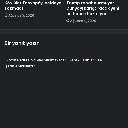
Köylüler Taşyapı’yı beldeye
Trump rahat durmuyor:
sokmadı
Dünyayı karıştıracak yeni
bir hamle hazırlıyor
Ağustos 5, 2026
Ağustos 4, 2026
Bir yanıt yazın
E-posta adresiniz yayınlanmayacak.
Gerekli alanlar
*
ile
işaretlenmişlerdir
Y
o
r
u
m
*