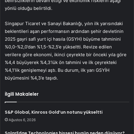
belirsizliklerin devam ettiği ve ekonomik risklerin aşağı
yönlü olduğu belirtildi.
Singapur Ticaret ve Sanayi Bakanlığı, yılın ilk yarısındaki
beklentileri aşan performansın ardından şehir devletinin
2025 gayri safi yurt içi hasıla (GSYH) büyüme tahminini
%0,0-%2,0’dan %1,5-%2,5’e yükseltti. Revize edilen
verilere göre ekonomi, ikinci çeyrekte bir önceki yıla göre
%4,4 büyüyerek %4,3’lük ön tahmini ve ilk çeyrekteki
%4,1’lik genişlemeyi aştı. Bu durum, ilk yarı GSYİH
büyümesini %4,3’e taşıdı.
İlgili Makaleler
S&P Global, Kinross Gold’un notunu yükseltti
Ağustos 6, 2026
SolarEdge Technologies hissesi bugün neden düşüyor?