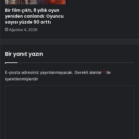
Bir film çıktı, 8 yıllık oyun
yeniden canlandı: Oyuncu
sayısı yüzde 90 arttı
Ağustos 4, 2026
Bir yanıt yazın
E-posta adresiniz yayınlanmayacak.
Gerekli alanlar
*
ile
işaretlenmişlerdir
Y
o
r
u
m
*