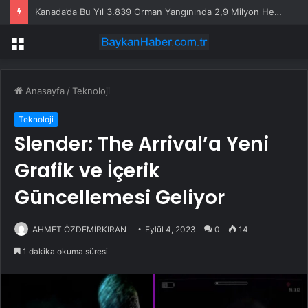
Kanada’da Bu Yıl 3.839 Orman Yangınında 2,9 Milyon Hektarlık Alan Zarar Gördü
Menü
Anasayfa
/
Teknoloji
Teknoloji
Slender: The Arrival’a Yeni
Grafik ve İçerik
Güncellemesi Geliyor
AHMET ÖZDEMİRKIRAN
Eylül 4, 2023
0
14
1 dakika okuma süresi