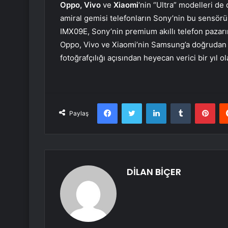
Oppo, Vivo
ve
Xiaomi
‘nin “Ultra” modelleri de
amiral gemisi telefonların Sony’nin bu sensörü
IMX09E, Sony’nin premium akıllı telefon pazarın
Oppo, Vivo ve Xiaomi’nin Samsung’a doğrudan rak
fotoğrafçılığı açısından heyecan verici bir yıl o
Facebook
Twitter
LinkedIn
Tumblr
Pint
Paylaş
DİLAN BİÇER