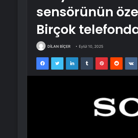
sensörünün özell
Birçok telefond
DİLAN BİÇER
Eylül 10, 2025
Facebook
Twitter
LinkedIn
Tumblr
Pinterest
Reddit