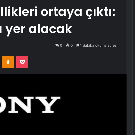
ikleri ortaya çıktı:
a yer alacak
0
0
1 dakika okuma süresi
VKontakte
Odnoklassniki
Pocket