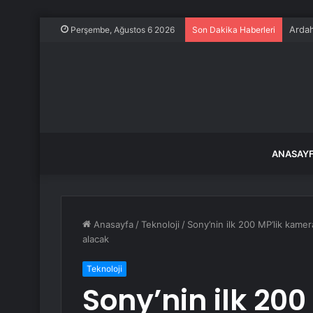
Ardah
Perşembe, Ağustos 6 2026
Son Dakika Haberleri
ANASAY
Anasayfa
/
Teknoloji
/
Sony’nin ilk 200 MP’lik kamer
alacak
Teknoloji
Sony’nin ilk 20