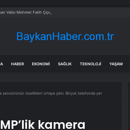
an Valisi Mehmet Fatih Çiçekli’nin görevden alınmasının perde arkası
FA
HABER
EKONOMI
SAĞLIK
TEKNOLOJI
YAŞAM
a sensörünün özellikleri ortaya çıktı: Birçok telefonda yer
0 MP’lik kamera