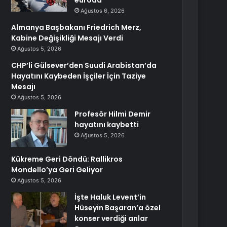
euroda
Ağustos 6, 2026
Almanya Başbakanı Friedrich Merz,
Kabine Değişikliği Mesajı Verdi
Ağustos 5, 2026
CHP’li Gülsever’den Suudi Arabistan’da
Hayatını Kaybeden İşçiler İçin Taziye
Mesajı
Ağustos 5, 2026
Profesör Hilmi Demir
hayatını kaybetti
Ağustos 5, 2026
Kükreme Geri Döndü: Rallikros
Mondello’ya Geri Geliyor
Ağustos 5, 2026
İşte Haluk Levent’in
Hüseyin Başaran’a özel
konser verdiği anlar