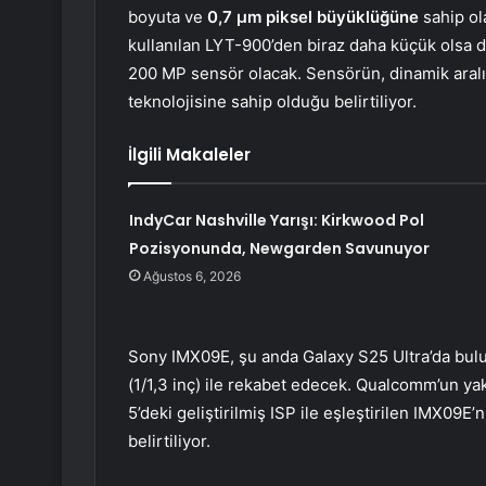
boyuta ve
0,7 μm piksel büyüklüğüne
sahip ol
kullanılan LYT-900’den biraz daha küçük olsa d
200 MP sensör olacak. Sensörün, dinamik aral
teknolojisine sahip olduğu belirtiliyor.
İlgili Makaleler
IndyCar Nashville Yarışı: Kirkwood Pol
Pozisyonunda, Newgarden Savunuyor
Ağustos 6, 2026
Sony IMX09E, şu anda Galaxy S25 Ultra’da b
(1/1,3 inç) ile rekabet edecek. Qualcomm’un y
5’deki geliştirilmiş ISP ile eşleştirilen IMX09E’
belirtiliyor.