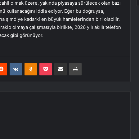
 dahil olmak üzere, yakında piyasaya sürülecek olan bazı
nü kullanacağını iddia ediyor. Eğer bu doğruysa,
a şimdiye kadarki en büyük hamlelerinden biri olabilir.
ip olmaya çalışmasıyla birlikte, 2026 yılı akıllı telefon
lacak gibi görünüyor.
erest
Reddit
VKontakte
Odnoklassniki
Pocket
E-Posta ile paylaş
Yazdır