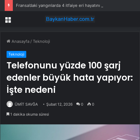
Fransa’daki yangınlarda 4 itfaiye eri hayatını kaybetti
Menü
Anasayfa
/
Teknoloji
Teknoloji
Telefonunu yüzde 100 şarj
edenler büyük hata yapıyor:
İşte nedeni
ÜMİT SAVĞA
Şubat 12, 2026
0
0
1 dakika okuma süresi