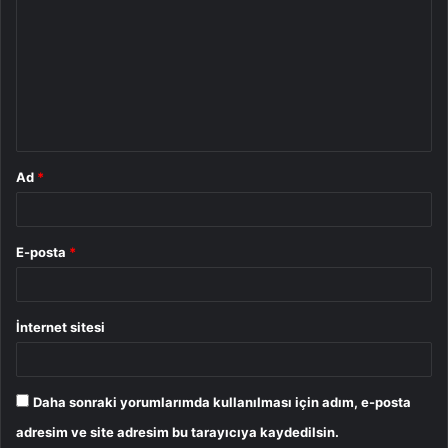
o
r
u
m
*
Ad
*
E-posta
*
İnternet sitesi
Daha sonraki yorumlarımda kullanılması için adım, e-posta
adresim ve site adresim bu tarayıcıya kaydedilsin.