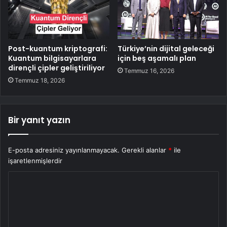
Post-kuantum kriptografi:
Türkiye’nin dijital geleceği
Kuantum bilgisayarlara
için beş aşamalı plan
dirençli çipler geliştiriliyor
Temmuz 16, 2026
Temmuz 18, 2026
Bir yanıt yazın
E-posta adresiniz yayınlanmayacak.
Gerekli alanlar
*
ile
işaretlenmişlerdir
Y
o
r
u