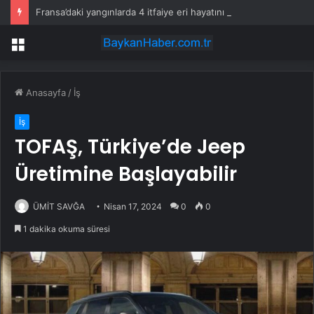
Fransa’daki yangınlarda 4 itfaiye eri hayatını kaybetti
Menü
Anasayfa
/
İş
İş
TOFAŞ, Türkiye’de Jeep
Üretimine Başlayabilir
ÜMİT SAVĞA
Nisan 17, 2024
0
0
1 dakika okuma süresi