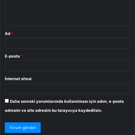
m
*
Ad
*
E-posta
*
İnternet sitesi
Daha sonraki yorumlarımda kullanılması için adım, e-posta
adresim ve site adresim bu tarayıcıya kaydedilsin.