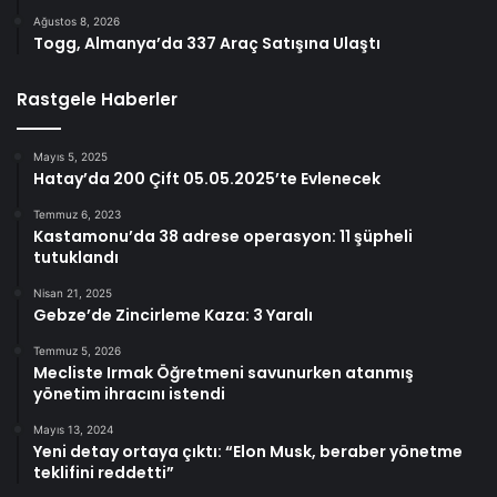
Ağustos 8, 2026
Togg, Almanya’da 337 Araç Satışına Ulaştı
Rastgele Haberler
Mayıs 5, 2025
Hatay’da 200 Çift 05.05.2025’te Evlenecek
Temmuz 6, 2023
Kastamonu’da 38 adrese operasyon: 11 şüpheli
tutuklandı
Nisan 21, 2025
Gebze’de Zincirleme Kaza: 3 Yaralı
Temmuz 5, 2026
Mecliste Irmak Öğretmeni savunurken atanmış
yönetim ihracını istendi
Mayıs 13, 2024
Yeni detay ortaya çıktı: “Elon Musk, beraber yönetme
teklifini reddetti”