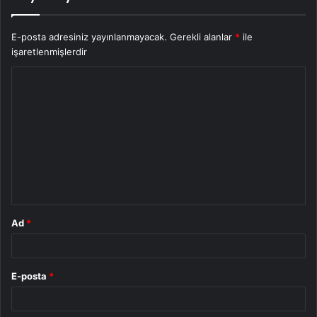
E-posta adresiniz yayınlanmayacak.
Gerekli alanlar
*
ile
işaretlenmişlerdir
Y
o
r
u
m
*
Ad
*
E-posta
*