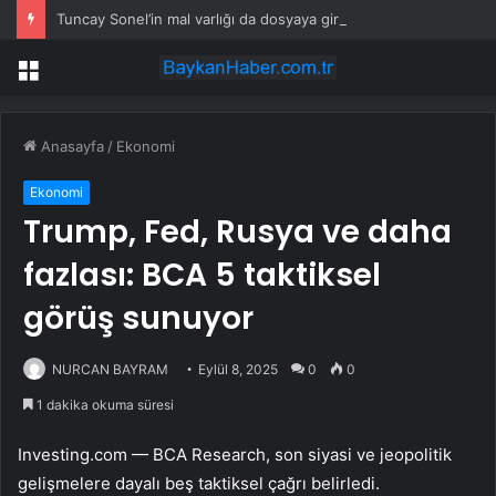
Tuncay Sonel’in mal varlığı da dosyaya girdi! Kira geliri dudak uçuklattı
Menü
Anasayfa
/
Ekonomi
Ekonomi
Trump, Fed, Rusya ve daha
fazlası: BCA 5 taktiksel
görüş sunuyor
NURCAN BAYRAM
Eylül 8, 2025
0
0
1 dakika okuma süresi
Investing.com — BCA Research, son siyasi ve jeopolitik
gelişmelere dayalı beş taktiksel çağrı belirledi.