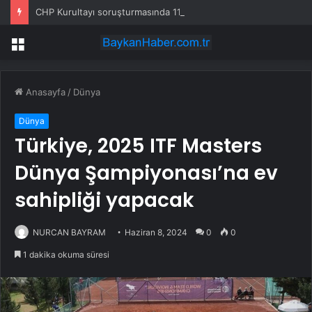
CHP Kurultayı soruşturmasında 11 şüpheli hakkında tutuklama talebi
Menü
Anasayfa
/
Dünya
Dünya
Türkiye, 2025 ITF Masters
Dünya Şampiyonası’na ev
sahipliği yapacak
NURCAN BAYRAM
Haziran 8, 2024
0
0
1 dakika okuma süresi