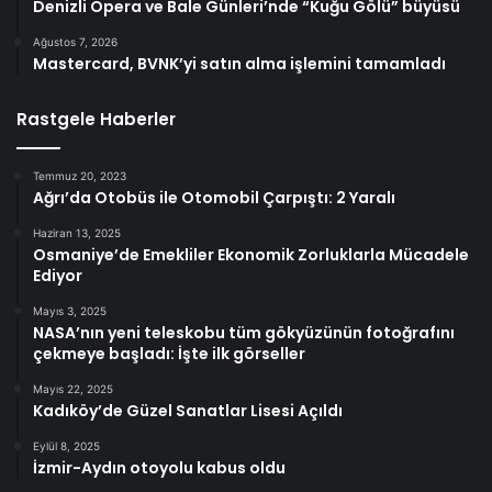
Denizli Opera ve Bale Günleri’nde “Kuğu Gölü” büyüsü
Ağustos 7, 2026
Mastercard, BVNK’yi satın alma işlemini tamamladı
Rastgele Haberler
Temmuz 20, 2023
Ağrı’da Otobüs ile Otomobil Çarpıştı: 2 Yaralı
Haziran 13, 2025
Osmaniye’de Emekliler Ekonomik Zorluklarla Mücadele
Ediyor
Mayıs 3, 2025
NASA’nın yeni teleskobu tüm gökyüzünün fotoğrafını
çekmeye başladı: İşte ilk görseller
Mayıs 22, 2025
Kadıköy’de Güzel Sanatlar Lisesi Açıldı
Eylül 8, 2025
İzmir-Aydın otoyolu kabus oldu