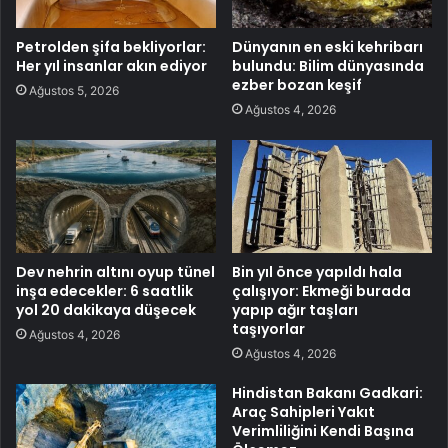
Petrolden şifa bekliyorlar:
Dünyanın en eski kehribarı
Her yıl insanlar akın ediyor
bulundu: Bilim dünyasında
ezber bozan keşif
Ağustos 5, 2026
Ağustos 4, 2026
Dev nehrin altını oyup tünel
Bin yıl önce yapıldı hala
inşa edecekler: 6 saatlik
çalışıyor: Ekmeği burada
yol 20 dakikaya düşecek
yapıp ağır taşları
taşıyorlar
Ağustos 4, 2026
Ağustos 4, 2026
Hindistan Bakanı Gadkari:
Araç Sahipleri Yakıt
Verimliliğini Kendi Başına