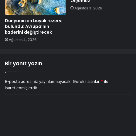
Ölçemez
Ağustos 3, 2026
Dünyanın en büyük rezervi
bulundu: Avrupa’nın
kaderini değiştirecek
Ağustos 4, 2026
Bir yanıt yazın
E-posta adresiniz yayınlanmayacak.
Gerekli alanlar
*
ile
işaretlenmişlerdir
Y
o
r
u
m