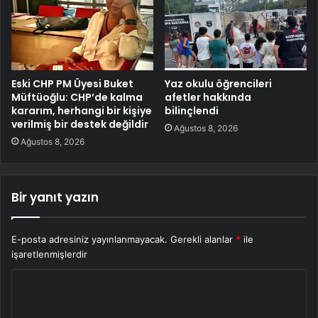
Eski CHP PM Üyesi Buket
Yaz okulu öğrencileri
Müftüoğlu: CHP’de kalma
afetler hakkında
kararım, herhangi bir kişiye
bilinçlendi
verilmiş bir destek değildir
Ağustos 8, 2026
Ağustos 8, 2026
Bir yanıt yazın
E-posta adresiniz yayınlanmayacak.
Gerekli alanlar
*
ile
işaretlenmişlerdir
Y
o