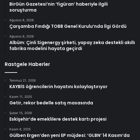
BirGün Gazetesi’nin ‘figüran’ haberiyle ilgili
soruşturma
Ağustos 8, 2026
Çarşamba Fındığı TOBB Genel Kurulu’nda İlgi Gördü
Ağustos 8, 2026
Albüm: Çinli Sigenergy şirketi, yapay zeka destekli akıllı
fabrika modelini hayata geçirdi
Rastgele Haberler
Temmuz 21, 2026
KAYBİS öğrencilerin hayatını kolaylaştırıyor
Kasım 11, 2025
Getir, rekor bedelle satış masasında
Şubat 15, 2026
Eskişehir’de emeklilere destek kartı projesi
Kasım 8, 2025
Gülben Ergen’den yeni EP müjdesi: ‘GLBN’ 14 Kasım’da