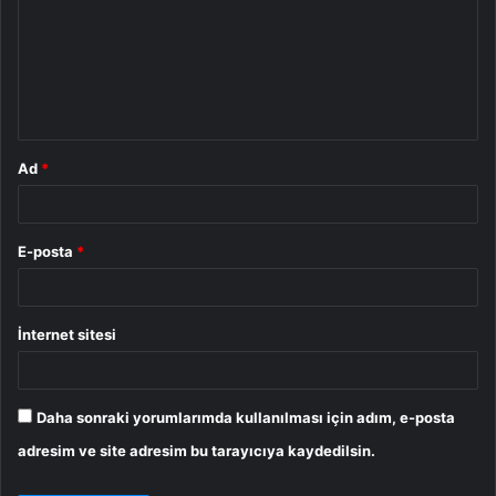
r
u
m
*
Ad
*
E-posta
*
İnternet sitesi
Daha sonraki yorumlarımda kullanılması için adım, e-posta
adresim ve site adresim bu tarayıcıya kaydedilsin.