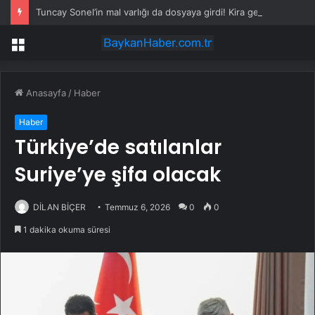
Tuncay Sonel’in mal varlığı da dosyaya girdi! Kira geliri dudak uçuklattı
Menü
Anasayfa
/
Haber
Haber
Türkiye’de satılanlar
Suriye’ye şifa olacak
DİLAN BİÇER
Temmuz 6, 2026
0
0
1 dakika okuma süresi