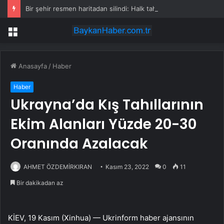
Bir şehir resmen haritadan silindi: Halk tahliye edildi
Menü
Anasayfa
/
Haber
Haber
Ukrayna’da Kış Tahıllarının
Ekim Alanları Yüzde 20-30
Oranında Azalacak
AHMET ÖZDEMİRKIRAN
Kasım 23, 2022
0
11
Bir dakikadan az
KİEV, 19 Kasım (Xinhua) — Ukrinform haber ajansının