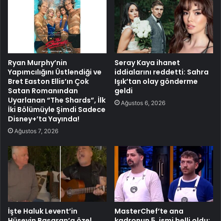
Ryan Murphy’nin
Seray Kaya ihanet
Yapımcılığını Üstlendiği ve
iddialarını reddetti: Sahra
Bret Easton Ellis’ın Çok
Işık’tan olay gönderme
Satan Romanından
geldi
Uyarlanan “The Shards”, İlk
Ağustos 6, 2026
İki Bölümüyle Şimdi Sadece
Disney+’ta Yayında!
Ağustos 7, 2026
İşte Haluk Levent’in
MasterChef’te ana
Hüseyin Başaran’a özel
kadronun 5. ismi belli oldu: