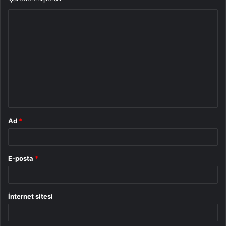
Y
o
r
u
m
*
Ad
*
E-posta
*
İnternet sitesi