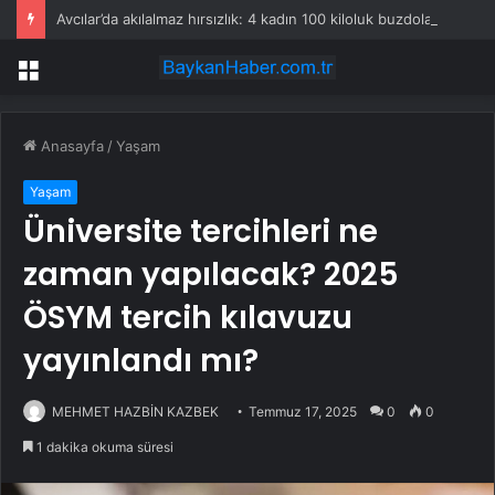
Avcılar’da akılalmaz hırsızlık: 4 kadın 100 kiloluk buzdolabını böyle çaldı
Menü
Anasayfa
/
Yaşam
Yaşam
Üniversite tercihleri ne
zaman yapılacak? 2025
ÖSYM tercih kılavuzu
yayınlandı mı?
MEHMET HAZBİN KAZBEK
Temmuz 17, 2025
0
0
1 dakika okuma süresi