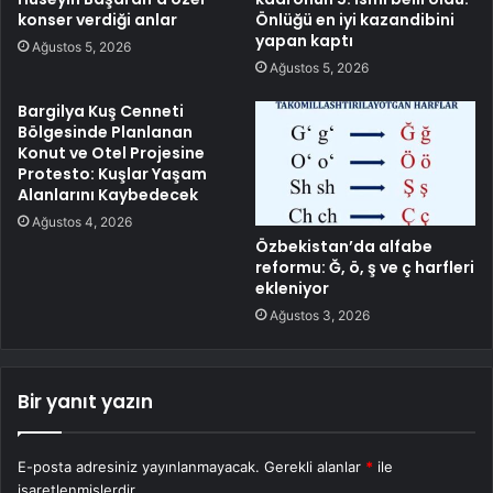
konser verdiği anlar
Önlüğü en iyi kazandibini
yapan kaptı
Ağustos 5, 2026
Ağustos 5, 2026
Bargilya Kuş Cenneti
Bölgesinde Planlanan
Konut ve Otel Projesine
Protesto: Kuşlar Yaşam
Alanlarını Kaybedecek
Ağustos 4, 2026
Özbekistan’da alfabe
reformu: Ğ, ö, ş ve ç harfleri
ekleniyor
Ağustos 3, 2026
Bir yanıt yazın
E-posta adresiniz yayınlanmayacak.
Gerekli alanlar
*
ile
işaretlenmişlerdir