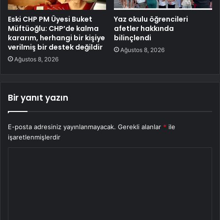
Eski CHP PM Üyesi Buket
Yaz okulu öğrencileri
Müftüoğlu: CHP’de kalma
afetler hakkında
kararım, herhangi bir kişiye
bilinçlendi
verilmiş bir destek değildir
Ağustos 8, 2026
Ağustos 8, 2026
Bir yanıt yazın
E-posta adresiniz yayınlanmayacak.
Gerekli alanlar
*
ile
işaretlenmişlerdir
Y
o
r
u
m