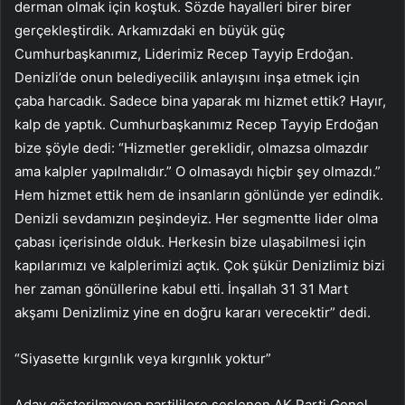
derman olmak için koştuk. Sözde hayalleri birer birer
gerçekleştirdik. Arkamızdaki en büyük güç
Cumhurbaşkanımız, Liderimiz Recep Tayyip Erdoğan.
Denizli’de onun belediyecilik anlayışını inşa etmek için
çaba harcadık. Sadece bina yaparak mı hizmet ettik? Hayır,
kalp de yaptık. Cumhurbaşkanımız Recep Tayyip Erdoğan
bize şöyle dedi: “Hizmetler gereklidir, olmazsa olmazdır
ama kalpler yapılmalıdır.” O olmasaydı hiçbir şey olmazdı.”
Hem hizmet ettik hem de insanların gönlünde yer edindik.
Denizli sevdamızın peşindeyiz. Her segmentte lider olma
çabası içerisinde olduk. Herkesin bize ulaşabilmesi için
kapılarımızı ve kalplerimizi açtık. Çok şükür Denizlimiz bizi
her zaman gönüllerine kabul etti. İnşallah 31 31 Mart
akşamı Denizlimiz yine en doğru kararı verecektir” dedi.
“Siyasette kırgınlık veya kırgınlık yoktur”
Aday gösterilmeyen partililere seslenen AK Parti Genel