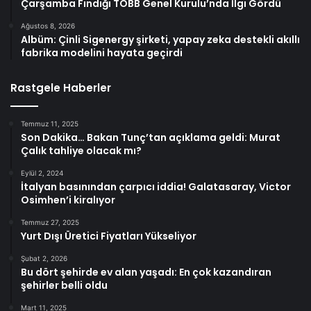
Çarşamba Fındığı TOBB Genel Kurulu’nda İlgi Gördü
Ağustos 8, 2026
Albüm: Çinli Sigenergy şirketi, yapay zeka destekli akıllı
fabrika modelini hayata geçirdi
Rastgele Haberler
Temmuz 11, 2025
Son Dakika… Bakan Tunç’tan açıklama geldi: Murat
Çalık tahliye olacak mı?
Eylül 2, 2024
İtalyan basınından çarpıcı iddia! Galatasaray, Victor
Osimhen’i kiralıyor
Temmuz 27, 2025
Yurt Dışı Üretici Fiyatları Yükseliyor
Şubat 2, 2026
Bu dört şehirde ev alan yaşadı: En çok kazandıran
şehirler belli oldu
Mart 11, 2025