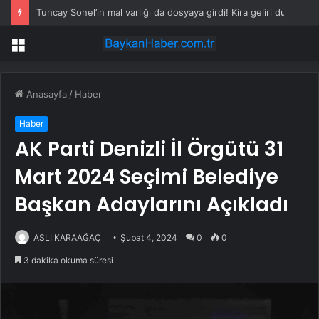
Tuncay Sonel’in mal varlığı da dosyaya girdi! Kira geliri dudak uçuklattı
Menü
Anasayfa
/
Haber
Haber
AK Parti Denizli İl Örgütü 31 ​​
Mart 2024 Seçimi Belediye
Başkan Adaylarını Açıkladı
ASLI KARAAĞAÇ
Şubat 4, 2024
0
0
3 dakika okuma süresi