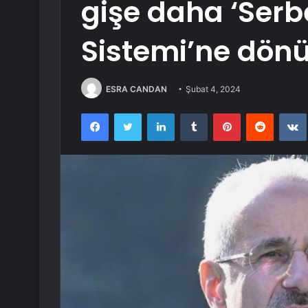
gişe daha ‘Serb
Sistemi’ne dön
ESRA CANDAN
Şubat 4, 2024
Facebook
Twitter
LinkedIn
Tumblr
Pinterest
Reddit