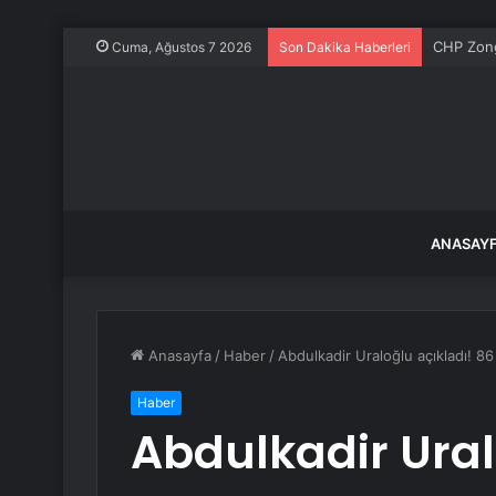
İzmir’de 
Cuma, Ağustos 7 2026
Son Dakika Haberleri
ANASAY
Anasayfa
/
Haber
/
Abdulkadir Uraloğlu açıkladı! 8
Haber
Abdulkadir Ural