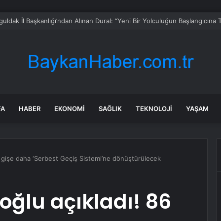
Bisicab Projesi Büyük İlgi Görüyor
FA
HABER
EKONOMI
SAĞLIK
TEKNOLOJI
YAŞAM
6 gişe daha ‘Serbest Geçiş Sistemi’ne dönüştürülecek
oğlu açıkladı! 86