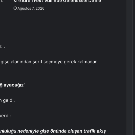
l:
Kırklareli Festivali’nde Geleneksel Defile
Ağustos 7, 2026
er…
r gişe alanından şerit seçmeye gerek kalmadan
ağlayacağız”
n geldi.
verdi:
unluluğu nedeniyle gişe önünde oluşan trafik akış