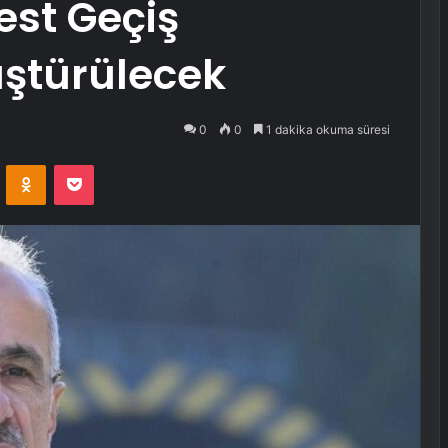
est Geçiş
üştürülecek
0
0
1 dakika okuma süresi
VKontakte
Odnoklassniki
Pocket