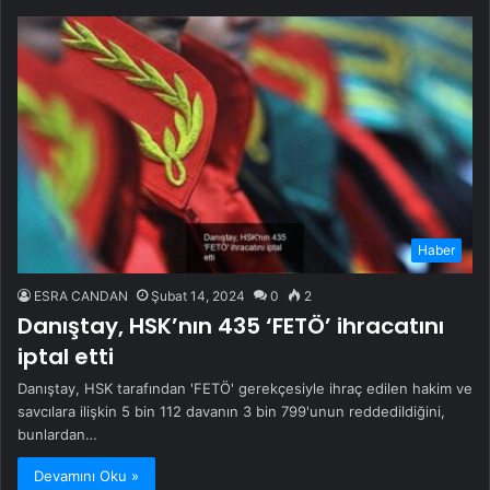
Haber
ESRA CANDAN
Şubat 14, 2024
0
2
Danıştay, HSK’nın 435 ‘FETÖ’ ihracatını
iptal etti
Danıştay, HSK tarafından 'FETÖ' gerekçesiyle ihraç edilen hakim ve
savcılara ilişkin 5 bin 112 davanın 3 bin 799'unun reddedildiğini,
bunlardan…
Devamını Oku »