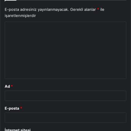
E-posta adresiniz yayınlanmayacak.
Gerekli alanlar
*
ile
işaretlenmişlerdir
Y
o
r
u
m
*
Ad
*
E-posta
*
İnternet sitesi