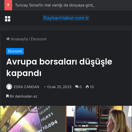
Tuncay Sonel’in mal varlığı da dosyaya girdi! Kira geliri dudak uçuklattı
Menü
Anasayfa
/
Ekonomi
Ekonomi
Avrupa borsaları düşüşle
kapandı
ESRA CANDAN
Ocak 25, 2023
0
10
Bir dakikadan az