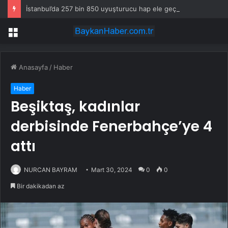
İstanbul’da 257 bin 850 uyuşturucu hap ele geçirildi
Menü
Anasayfa
/
Haber
Haber
Beşiktaş, kadınlar
derbisinde Fenerbahçe’ye 4
attı
NURCAN BAYRAM
Mart 30, 2024
0
0
Bir dakikadan az