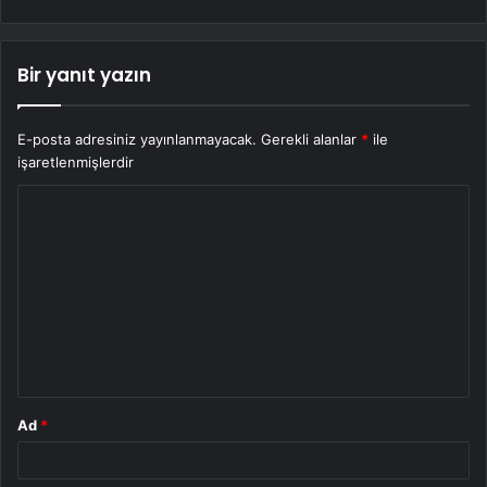
Bir yanıt yazın
E-posta adresiniz yayınlanmayacak.
Gerekli alanlar
*
ile
işaretlenmişlerdir
Y
o
r
u
m
*
Ad
*