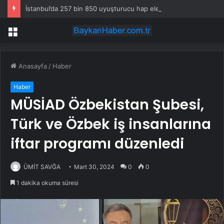
İstanbul’da 257 bin 850 uyuşturucu hap ele geçirildi
Menü
Anasayfa
/
Haber
Haber
MÜSİAD Özbekistan Şubesi,
Türk ve Özbek iş insanlarına
iftar programı düzenledi
ÜMİT SAVĞA
Mart 30, 2024
0
0
1 dakika okuma süresi