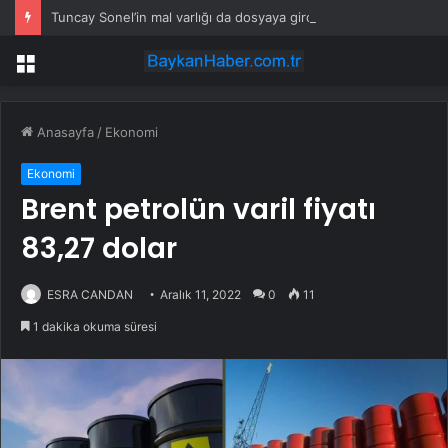
Tuncay Sonel’in mal varlığı da dosyaya girdi! Kira geliri dudak uçuklattı
Menü
Anasayfa
/
Ekonomi
Ekonomi
Brent petrolün varil fiyatı
83,27 dolar
ESRA CANDAN
Aralık 11, 2022
0
11
1 dakika okuma süresi