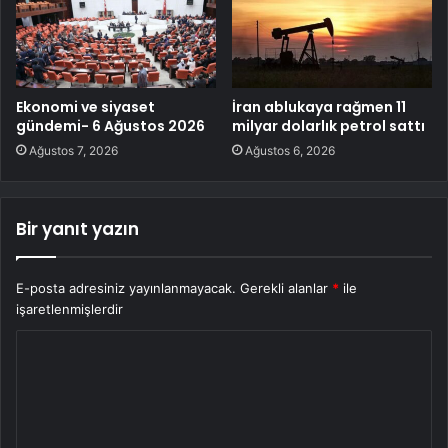
Ekonomi ve siyaset
İran ablukaya rağmen 11
gündemi- 6 Ağustos 2026
milyar dolarlık petrol sattı
Ağustos 7, 2026
Ağustos 6, 2026
Bir yanıt yazın
E-posta adresiniz yayınlanmayacak.
Gerekli alanlar
*
ile
işaretlenmişlerdir
Y
o
r
u