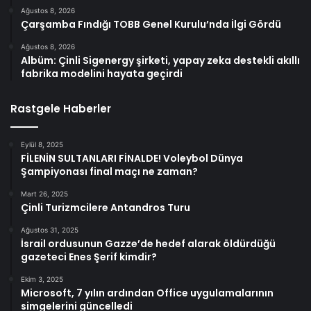
Ağustos 8, 2026
Çarşamba Fındığı TOBB Genel Kurulu’nda İlgi Gördü
Ağustos 8, 2026
Albüm: Çinli Sigenergy şirketi, yapay zeka destekli akıllı
fabrika modelini hayata geçirdi
Rastgele Haberler
Eylül 8, 2025
FİLENİN SULTANLARI FİNALDE! Voleybol Dünya
Şampiyonası final maçı ne zaman?
Mart 26, 2025
Çinli Turizmcilere Antandros Turu
Ağustos 31, 2025
İsrail ordusunun Gazze’de hedef alarak öldürdüğü
gazeteci Enes Şerif kimdir?
Ekim 3, 2025
Microsoft, 7 yılın ardından Office uygulamalarının
simgelerini güncelledi