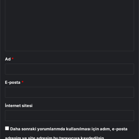
o
r
u
m
*
Ad
*
E-posta
*
İnternet sitesi
Daha sonraki yorumlarımda kullanılması için adım, e-posta
adresim ve site adresim bu tarayıcıya kaydedilsin.