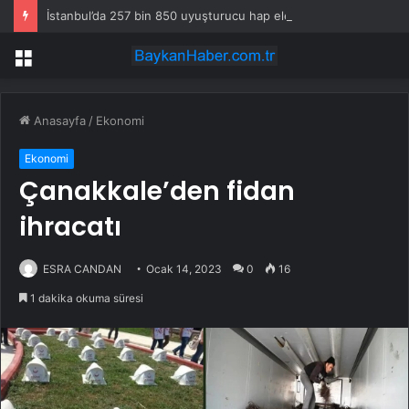
İstanbul’da 257 bin 850 uyuşturucu hap ele geçirildi
Menü
Anasayfa
/
Ekonomi
Ekonomi
Çanakkale’den fidan
ihracatı
ESRA CANDAN
Ocak 14, 2023
0
16
1 dakika okuma süresi