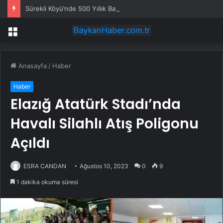
Sürekli Köyü’nde 500 Yıllık Bayram Geleneği
Menü
Anasayfa
/
Haber
Haber
Elazığ Atatürk Stadı’nda
Havalı Silahlı Atış Poligonu
Açıldı
ESRA CANDAN
Ağustos 10, 2023
0
9
1 dakika okuma süresi