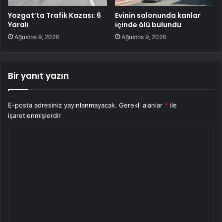
Yozgat’ta Trafik Kazası: 6
Evinin salonunda kanlar
Yaralı
içinde ölü bulundu
Ağustos 9, 2026
Ağustos 9, 2026
Bir yanıt yazın
E-posta adresiniz yayınlanmayacak.
Gerekli alanlar
*
ile
işaretlenmişlerdir
Y
o
r
u
m
*