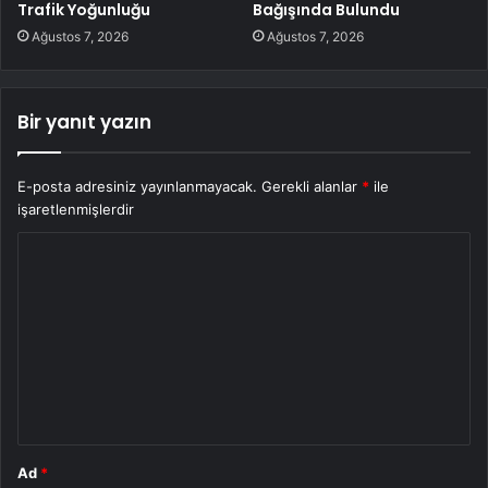
Trafik Yoğunluğu
Bağışında Bulundu
Ağustos 7, 2026
Ağustos 7, 2026
Bir yanıt yazın
E-posta adresiniz yayınlanmayacak.
Gerekli alanlar
*
ile
işaretlenmişlerdir
Y
o
r
u
m
*
Ad
*