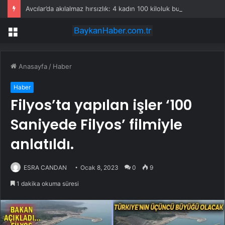
Avcılar’da akılalmaz hırsızlık: 4 kadın 100 kiloluk buzdolabını böyle çaldı
Menü
Anasayfa
/
Haber
Haber
Filyos’ta yapılan işler ‘100
Saniyede Filyos’ filmiyle
anlatıldı.
ESRA CANDAN
Ocak 8, 2023
0
9
1 dakika okuma süresi